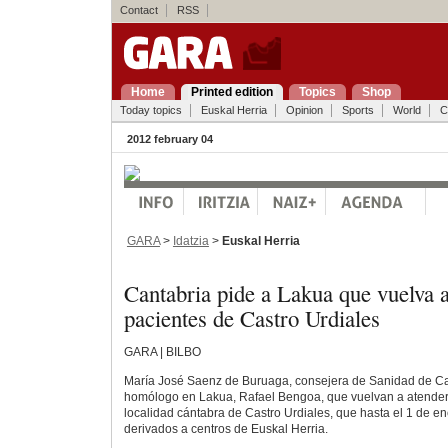
Contact
RSS
Home
Printed edition
Topics
Shop
Today topics
Euskal Herria
Opinion
Sports
World
C
2012 february 04
GARA
>
Idatzia
>
Euskal Herria
Cantabria pide a Lakua que vuelva a
pacientes de Castro Urdiales
GARA | BILBO
María José Saenz de Buruaga, consejera de Sanidad de Can
homólogo en Lakua, Rafael Bengoa, que vuelvan a atender 
localidad cántabra de Castro Urdiales, que hasta el 1 de e
derivados a centros de Euskal Herria.