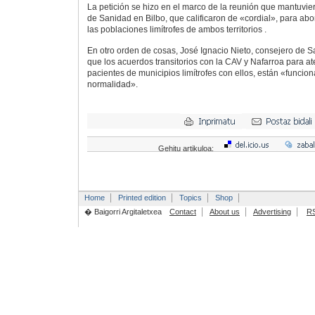
La petición se hizo en el marco de la reunión que mantuvie
de Sanidad en Bilbo, que calificaron de «cordial», para abor
las poblaciones limítrofes de ambos territorios .
En otro orden de cosas, José Ignacio Nieto, consejero de S
que los acuerdos transitorios con la CAV y Nafarroa para at
pacientes de municipios limítrofes con ellos, están «funci
normalidad».
Gehitu artikuloa:
Home
Printed edition
Topics
Shop
� Baigorri Argitaletxea
Contact
About us
Advertising
R