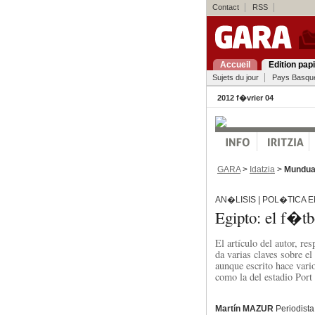
Contact
RSS
Accueil
Edition pap
Sujets du jour
Pays Basqu
2012 f�vrier 04
GARA
>
Idatzia
>
Mundu
AN�LISIS | POL�TICA 
Egipto: el f�t
El artículo del autor, re
da varias claves sobre el
aunque escrito hace vari
como la del estadio Port
Martín MAZUR
Periodista