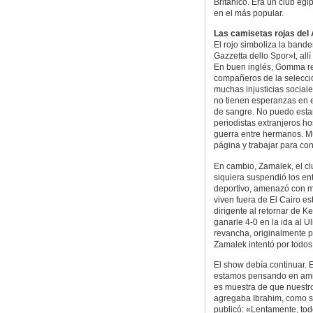
Británico. Era un club egi
en el más popular.
Las camisetas rojas del
El rojo simboliza la band
Gazzetta dello Spor»t, al
En buen inglés, Gomma re
compañeros de la selecció
muchas injusticias social
no tienen esperanzas en e
de sangre. No puedo estar 
periodistas extranjeros h
guerra entre hermanos. Mu
página y trabajar para con
En cambio, Zamalek, el clu
siquiera suspendió los en
deportivo, amenazó con mu
viven fuera de El Cairo e
dirigente al retornar de 
ganarle 4-0 en la ida al U
revancha, originalmente p
Zamalek intentó por todos 
El show debía continuar. 
estamos pensando en amist
es muestra de que nuestro
agregaba Ibrahim, como si 
publicó: «Lentamente, tod