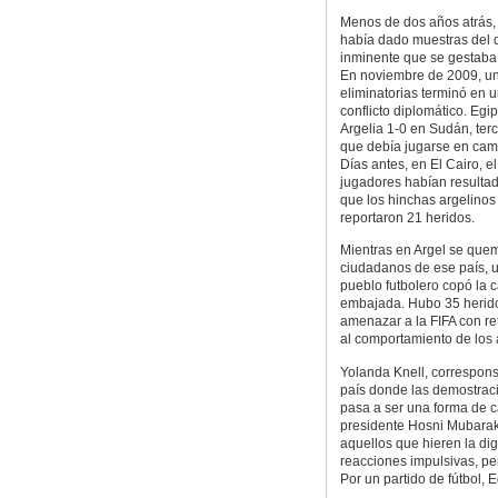
Menos de dos años atrás, e
había dado muestras del
inminente que se gestaba
En noviembre de 2009, un
eliminatorias terminó en 
conflicto diplomático. Egi
Argelia 1-0 en Sudán, terc
que debía jugarse en cam
Días antes, en El Cairo, e
jugadores habían resultad
que los hinchas argelinos 
reportaron 21 heridos.
Mientras en Argel se que
ciudadanos de ese país, un
pueblo futbolero copó la c
embajada. Hubo 35 heridos
amenazar a la FIFA con re
al comportamiento de los 
Yolanda Knell, correspons
país donde las demostraci
pasa a ser una forma de ca
presidente Hosni Mubarak 
aquellos que hieren la di
reacciones impulsivas, pe
Por un partido de fútbol, E