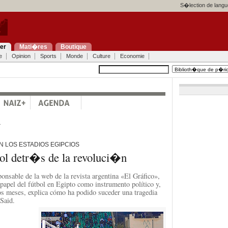
S�lection de langu
ier
Mati�res
Boutique
e
Opinion
Sports
Monde
Culture
Economie
a
EN LOS ESTADIOS EGIPCIOS
bol detr�s de la revoluci�n
sponsable de la web de la revista argentina «El Gráfico»,
 papel del fútbol en Egipto como instrumento político y,
os meses, explica cómo ha podido suceder una tragedia
 Said.