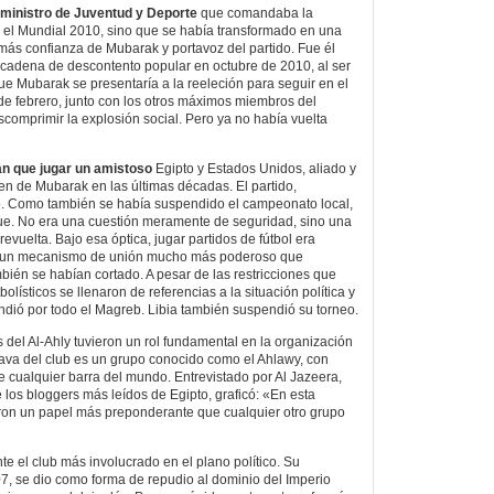
el ministro de Juventud y Deporte
que comandaba la
 el Mundial 2010, sino que se había transformado en una
más confianza de Mubarak y portavoz del partido. Fue él
cadena de descontento popular en octubre de 2010, al ser
ue Mubarak se presentaría a la reeleción para seguir en el
 de febrero, junto con los otros máximos miembros del
scomprimir la explosión social. Pero ya no había vuelta
n que jugar un amistoso
Egipto y Estados Unidos, aliado y
men de Mubarak en las últimas décadas. El partido,
. Como también se había suspendido el campeonato local,
ue. No era una cuestión meramente de seguridad, sino una
a revuelta. Bajo esa óptica, jugar partidos de fútbol era
te un mecanismo de unión mucho más poderoso que
mbién se habían cortado. A pesar de las restricciones que
utbolísticos se llenaron de referencias a la situación política y
ndió por todo el Magreb. Libia también suspendió su torneo.
 del Al-Ahly tuvieron un rol fundamental en la organización
brava del club es un grupo conocido como el Ahlawy, con
de cualquier barra del mundo. Entrevistado por Al Jazeera,
 los bloggers más leídos de Egipto, graficó: «En esta
garon un papel más preponderante que cualquier otro grupo
nte el club más involucrado en el plano político. Su
, se dio como forma de repudio al dominio del Imperio