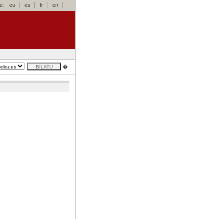
e:
eu
es
fr
en
�