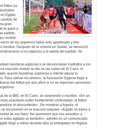
l fútbol ya
 desmadre
 en Egipto.
 partido de
una gran
pto le ganó a
er partido
po neutral.
l micro de los argelinos había sido apedreado y tres
o heridos. Después de la victoria en Sudán, se denunció
emboscaron a los egipcios a la salida del partido. Se
maban banderas egipcias y se denunciaban maltratos a los
a reacción similar se dio en las calles de El Cairo: el
alle, quemó banderas argelinas e intentó atacar la
. Para calmar los ánimos, la Asociación Egipcia llegó a
tirarse del fútbol por dos años si no se imponían sanciones
argelinos.
al de la BBC en El Cairo, se sorprendió y escribió: «En un
ones populares están fuertemente controladas, el fútbol
nalizar el descontento». Sin nombrar a Argelia, el
se encolumnó en la reacción popular: «Egipto no tolera a
gnidad de sus hijos. No queremos que nos arrastren a
ro estoy agitado yo también», advirtió en un comunicado.
gipto llegó a retirar durante días al embajador en Argelia.