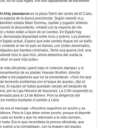
pcio, no un club inglés. Por eso rápidamente se transformó
 Al-Ahly abundaron
en la plaza Tahrir del centro de El Cairo.
era egipcia de la época precolonial. Según reportó «La
lí también estaba Wael Gomma, capitán y jugador símbolo.
sumió el descontento: «Hablé con la mayoría de mis
n y todos están a favor de un cambio. En Egipto hay
es, demasiada disparidad entre ricos y pobres. Los jóvenes
l Egipto actual. Espero que este cambio llegue sin un baño
contento al ver mi país en llamas, con civiles asesinados,
ostigados por bandas criminales. Temo una guerra civil, una
barak hizo lo que hizo, ahora debemos dar vuelta la
struir un país más justo».
b más oficialista, operó bajo el «silenzio stampa» y ni
trenamientos de su plantel. Hassan Ibrahim, director
ltar a los jugadores que no se presentaran. «Solo los que
stán teniendo problemas con el toque de queda», dijo el
Kenia. El equipo se había quedado varado allí después de
linzi, por la Liga Africana de Naciones. La CAN suspendió la
ensada para el 13 de febrero. Pero la dirigencia del
los medios trasladar el partido a Libia.
Ese era el mensaje. «Nosotros seguimos en acción y ya
osos. Pero la Liga debe volver pronto, porque el deporte
 país es fuerte y que ha retornado a la vida normal»,
nada. Era lo que necesitaba la prensa oficialista, que
o vuelve a la normalidad», con la imagen del equipo