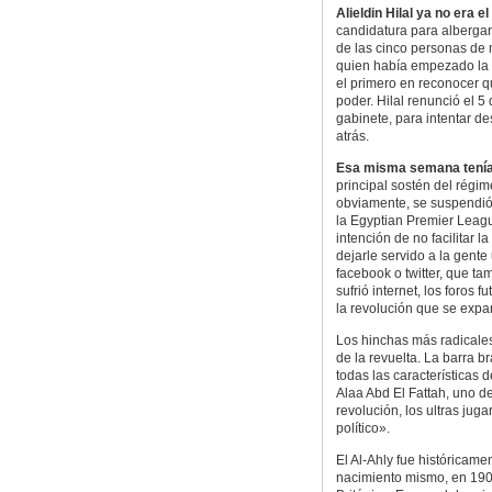
Alieldin Hilal ya no era 
candidatura para albergar
de las cinco personas de 
quien había empezado la 
el primero en reconocer q
poder. Hilal renunció el 5
gabinete, para intentar de
atrás.
Esa misma semana tenía
principal sostén del régi
obviamente, se suspendió
la Egyptian Premier Leag
intención de no facilitar l
dejarle servido a la gen
facebook o twitter, que ta
sufrió internet, los foros f
la revolución que se expa
Los hinchas más radicales
de la revuelta. La barra 
todas las características 
Alaa Abd El Fattah, uno de
revolución, los ultras ju
político».
El Al-Ahly fue históricame
nacimiento mismo, en 1907