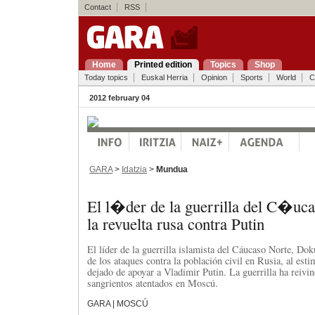
Contact
RSS
Home
Printed edition
Topics
Shop
Today topics
Euskal Herria
Opinion
Sports
World
C
2012 february 04
GARA
>
Idatzia
>
Mundua
El l�der de la guerrilla del C�uca
la revuelta rusa contra Putin
El líder de la guerrilla islamista del Cáucaso Norte, Dok
de los ataques contra la población civil en Rusia, al est
dejado de apoyar a Vladimir Putin. La guerrilla ha reiv
sangrientos atentados en Moscú.
GARA | MOSCÚ