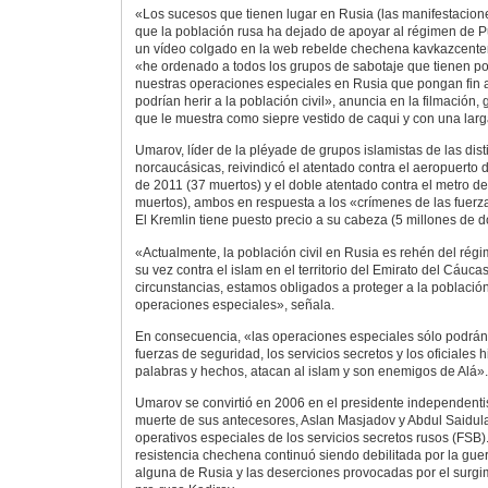
«Los sucesos que tienen lugar en Rusia (las manifestacion
que la población rusa ha dejado de apoyar al régimen de 
un vídeo colgado en la web rebelde chechena kavkazcente
«he ordenado a todos los grupos de sabotaje que tienen por
nuestras operaciones especiales en Rusia que pongan fin a
podrían herir a la población civil», anuncia en la filmación,
que le muestra como siepre vestido de caqui y con una lar
Umarov, líder de la pléyade de grupos islamistas de las dist
norcaucásicas, reivindicó el atentado contra el aeropuer
de 2011 (37 muertos) y el doble atentado contra el metro 
muertos), ambos en respuesta a los «crímenes de las fuerz
El Kremlin tiene puesto precio a su cabeza (5 millones de d
«Actualmente, la población civil en Rusia es rehén del régi
su vez contra el islam en el territorio del Emirato del Cáuca
circunstancias, estamos obligados a proteger a la población
operaciones especiales», señala.
En consecuencia, «las operaciones especiales sólo podrán i
fuerzas de seguridad, los servicios secretos y los oficiales 
palabras y hechos, atacan al islam y son enemigos de Alá».
Umarov se convirtió en 2006 en el presidente independenti
muerte de sus antecesores, Aslan Masjadov y Abdul Saidul
operativos especiales de los servicios secretos rusos (FSB).
resistencia chechena continuó siendo debilitada por la guerr
alguna de Rusia y las deserciones provocadas por el surgi