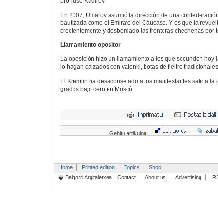
pro-ruso Kadirov.
En 2007, Umarov asumió la dirección de una confederación
bautizada como el Emirato del Cáucaso. Y es que la revuel
crecientemente y desbordado las fronteras chechenas por 
Llamamiento opositor
La oposición hizo un llamamiento a los que secunden hoy l
lo hagan calzados con valenki, botas de fieltro tradicional
El Kremlin ha desaconsejado a los manifestantes salir a la 
grados bajo cero en Moscú.
Gehitu artikuloa:
Home
Printed edition
Topics
Shop
� Baigorri Argitaletxea
Contact
About us
Advertising
R