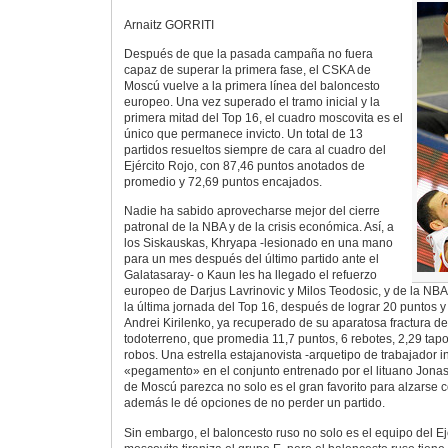
Arnaitz GORRITI
Después de que la pasada campaña no fuera
capaz de superar la primera fase, el CSKA de
Moscú vuelve a la primera línea del baloncesto
europeo. Una vez superado el tramo inicial y la
primera mitad del Top 16, el cuadro moscovita es el
único que permanece invicto. Un total de 13
partidos resueltos siempre de cara al cuadro del
Ejército Rojo, con 87,46 puntos anotados de
promedio y 72,69 puntos encajados.
Nadie ha sabido aprovecharse mejor del cierre
patronal de la NBA y de la crisis económica. Así, a
los Siskauskas, Khryapa -lesionado en una mano
para un mes después del último partido ante el
Galatasaray- o Kaun les ha llegado el refuerzo
europeo de Darjus Lavrinovic y Milos Teodosic, y de la NB
la última jornada del Top 16, después de lograr 20 puntos y 
Andrei Kirilenko, ya recuperado de su aparatosa fractura de 
todoterreno, que promedia 11,7 puntos, 6 rebotes, 2,29 tapo
robos. Una estrella estajanovista -arquetipo de trabajador i
«pegamento» en el conjunto entrenado por el lituano Jonas
de Moscú parezca no solo es el gran favorito para alzarse c
además le dé opciones de no perder un partido.
Sin embargo, el baloncesto ruso no solo es el equipo del Ej