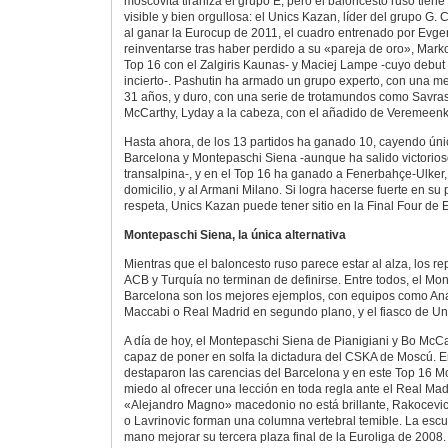
moscovita tiraniza el grupo E, pero el baloncesto ruso tiene
visible y bien orgullosa: el Unics Kazan, líder del grupo G. 
al ganar la Eurocup de 2011, el cuadro entrenado por Evge
reinventarse tras haber perdido a su «pareja de oro», Mark
Top 16 con el Zalgiris Kaunas- y Maciej Lampe -cuyo debut 
incierto-. Pashutin ha armado un grupo experto, con una m
31 años, y duro, con una serie de trotamundos como Savra
McCarthy, Lyday a la cabeza, con el añadido de Veremeenk
Hasta ahora, de los 13 partidos ha ganado 10, cayendo úni
Barcelona y Montepaschi Siena -aunque ha salido victorios
transalpina-, y en el Top 16 ha ganado a Fenerbahçe-Ulker
domicilio, y al Armani Milano. Si logra hacerse fuerte en su p
respeta, Unics Kazan puede tener sitio en la Final Four de 
Montepaschi Siena, la única alternativa
Mientras que el baloncesto ruso parece estar al alza, los re
ACB y Turquía no terminan de definirse. Entre todos, el Mo
Barcelona son los mejores ejemplos, con equipos como An
Maccabi o Real Madrid en segundo plano, y el fiasco de Un
A día de hoy, el Montepaschi Siena de Pianigiani y Bo McC
capaz de poner en solfa la dictadura del CSKA de Moscú. E
destaparon las carencias del Barcelona y en este Top 16 M
miedo al ofrecer una lección en toda regla ante el Real Mad
«Alejandro Magno» macedonio no está brillante, Rakocevic
o Lavrinovic forman una columna vertebral temible. La escua
mano mejorar su tercera plaza final de la Euroliga de 2008.