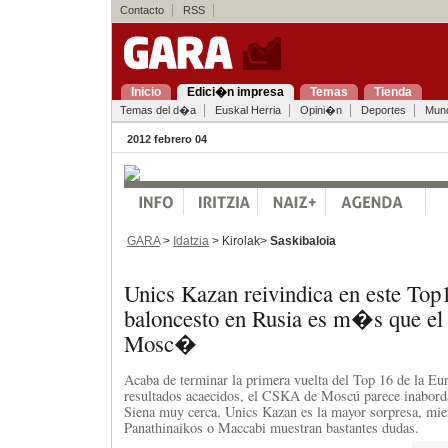
Contacto
RSS
Inicio
Edici�n impresa
Temas
Tienda
Temas del d�a
Euskal Herria
Opini�n
Deportes
Mun
2012 febrero 04
GARA
>
Idatzia
> Kirolak>
Saskibaloia
Unics Kazan reivindica en este Top
baloncesto en Rusia es m�s que e
Mosc�
Acaba de terminar la primera vuelta del Top 16 de la Eur
resultados acaecidos, el CSKA de Moscú parece inabord
Siena muy cerca. Unics Kazan es la mayor sorpresa, mie
Panathinaikos o Maccabi muestran bastantes dudas.