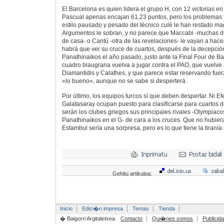
El Barcelona es quien lidera el grupo H, con 12 victorias en
Pascual apenas encajan 61,23 puntos, pero los problemas f
estilo pausado y pesado del técnico culé le han restado ma
Argumentos le sobran, y no parece que Maccabi -muchas d
de casa- o Cantú -otra de las revelaciones- le vayan a hac
habrá que ver su cruce de cuartos, después de la decepció
Panathinaikos el año pasado, justo ante la Final Four de B
cuadro blaugrana vuelva a jugar contra el PAO, que vuelve a 
Diamantidis y Calathes, y que parece estar reservando fue
«lo bueno», aunque no se sabe si desperterá.
Por último, los equipos turcos sí que deben despertar. Ni Ef
Galatasaray ocupan puesto para clasificarse para cuartos de
serán los clubes griegos sus principales rivales -Olympiaco
Panathinaikos en el G- de cara a los cruces. Que no hubier
Estambul sería una sorpresa, pero es lo que tiene la tiranía 
Gehitu artikuloa:
Inicio
Edici�n impresa
Temas
Tienda
� Baigorri Argitaletxea
Contacto
Qui�nes somos
Publicid