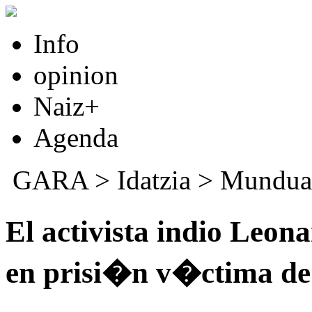
Info
opinion
Naiz+
Agenda
GARA
>
Idatzia
>
Mundua
El activista indio Leon
en prisi�n v�ctima de 