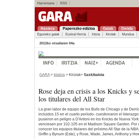
Harremana
RSS
Hasiera
Paperezko edizioa
Gaiak
Denda
Eguneko gaiak
Euskal Herria
Iritzia
Kirolak
Mundua
2012ko otsailaren 04a
GARA
>
Idatzia
> Kirolak>
Saskibaloia
Rose deja en crisis a los Knicks y s
los titulares del All Star
La gran labor de equipo de los Bulls de Chicago y de Derri
incluidos 15 en el cuarto período- cuestionaron el lideraz
pusieron en peligro a D'Antoni en los Knicks de Nueva York
venciesen por 102-105 en el Madison Square Garden. Por ot
conocer los equipos titulares del próximo All Star de la NBA:
Griffin y Bynum (Este); y Rose, Wade, James, Anthony y Ho