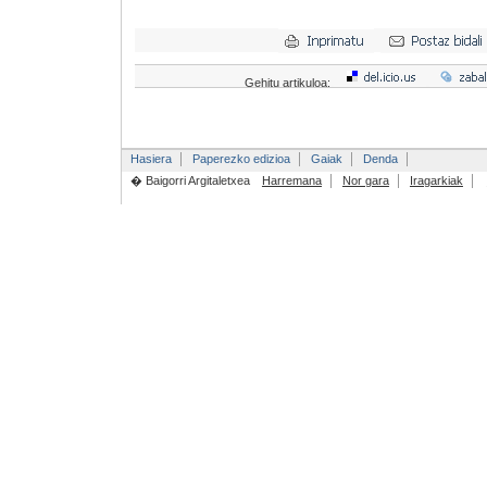
Gehitu artikuloa:
Hasiera
Paperezko edizioa
Gaiak
Denda
� Baigorri Argitaletxea
Harremana
Nor gara
Iragarkiak