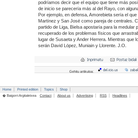
podríamos decir que el equipo que tiene más posi
de inicio se parecería más al del Rayo, con alguna
Por ejemplo, en defensa, Amorebieta sería el que
Martínez y San José como pareja de centrales. C
partido de Liga, Bielsa apostaría para la medular 
recuperado de los problemas físicos que arrastr
lugar de Susaeta y Ander Herrera. Mientras que 
serán David López, Muniain y Llorente. J.O.
Gehitu artikuloa:
Home
Printed edition
Topics
Shop
� Baigorri Argitaletxea
Contact
About us
Advertising
RSS
Headlines