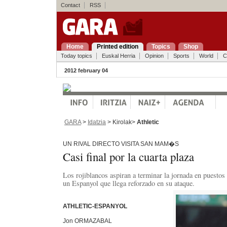
Contact
RSS
Home
Printed edition
Topics
Shop
Today topics
Euskal Herria
Opinion
Sports
World
C
2012 february 04
GARA
>
Idatzia
> Kirolak>
Athletic
UN RIVAL DIRECTO VISITA SAN MAM�S
Casi final por la cuarta plaza
Los rojiblancos aspiran a terminar la jornada en puesto
un Espanyol que llega reforzado en su ataque.
ATHLETIC-ESPANYOL
Jon ORMAZABAL