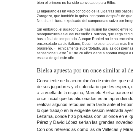
bien el primero no ha sido convocado para Bilbo.
El nigeriano es un viejo conocido de la Liga tras sus pasos p
Zaragoza, que también lo quiso incorporar después de que s
Neuchatel, fuera expulsado del campeonato suizo por irregu
Sin embargo, el jugador que más ilusión ha creado entre lo
blanquiazules es el del brasileño Coutinho, que llega cedido
hasta final de temporada. Aunque Ranieri no le ha encontr
encorsetado calcio italiano, Coutinho es una de las más fir
brasileño. «Técnicamente superdotado, usa las dos piernas
sensacional» este `10' de 20 años viene a aportar magia a l
escasa de gol este año.
Bielsa apuesta por un once similar al d
Consciente de la acumulación de minutos que est
de sus jugadores y el calendario que les espera,
a la vuelta de la esquina, Marcelo Bielsa parece 
once inicial que los aficionados están aprendien
realizar algunos retoques esta tarde ante el Esp
lo que trabajó en la exigente sesión realizada ayer
Lezama, donde hizo pruebas con un once en el qu
Pérez y David López serían las grandes novedad
Con dos referencias como las de Vallecas y Mira