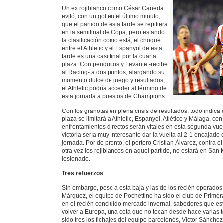
Un ex rojiblanco como César Caneda
evitó, con un gol en el último minuto,
que el partido de esta tarde se repitiera
en la semifinal de Copa, pero estando
la clasificación como está, el choque
entre el Athletic y el Espanyol de esta
tarde es una casi final por la cuarta
plaza. Con periquitos y Levante -recibe
al Racing- a dos puntos, alargando su
momento dulce de juego y resultados,
el Athletic podría acceder al término de
esta jornada a puestos de Champions.
Con los granotas en plena crisis de resultados, todo indica 
plaza se limitará a Athletic, Espanyol, Atlético y Málaga, con
enfrentamientos directos serán vitales en esta segunda vuel
victoria sería muy interesante dar la vuelta al 2-1 encajad
jornada. Por de pronto, el portero Cristian Álvarez, contra e
otra vez los rojiblancos en aquel partido, no estará en Sa
lesionado.
Tres refuerzos
Sin embargo, pese a esta baja y las de los recién operados
Márquez, el equipo de Pochettino ha sido el club de Prime
en el recién concluido mercado invernal, sabedores que es
volver a Europa, una cota que no tocan desde hace varias 
sido tres los fichajes del equipo barcelonés, Víctor Sánchez