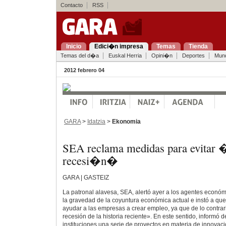
Contacto
RSS
Inicio
Edici�n impresa
Temas
Tienda
Temas del d�a
Euskal Herria
Opini�n
Deportes
Mun
2012 febrero 04
GARA
>
Idatzia
>
Ekonomia
SEA reclama medidas para evitar 
recesi�n�
GARA | GASTEIZ
La patronal alavesa, SEA, alertó ayer a los agentes económ
la gravedad de la coyuntura económica actual e instó a qu
ayudar a las empresas a crear empleo, ya que de lo contrari
recesión de la historia reciente». En este sentido, informó 
instituciones una serie de proyectos en materia de innovac