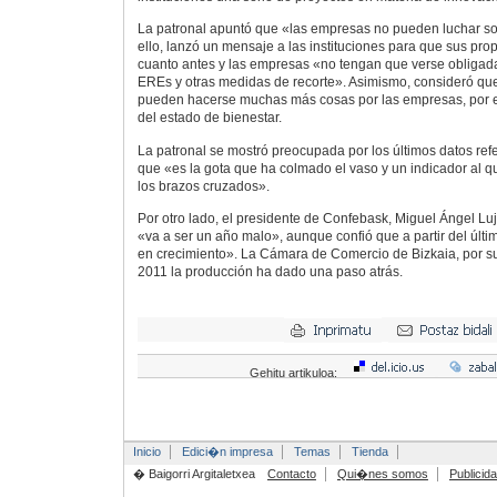
La patronal apuntó que «las empresas no pueden luchar sola
ello, lanzó un mensaje a las instituciones para que sus pr
cuanto antes y las empresas «no tengan que verse obligada
EREs y otras medidas de recorte». Asimismo, consideró que
pueden hacerse muchas más cosas por las empresas, por el
del estado de bienestar.
La patronal se mostró preocupada por los últimos datos ref
que «es la gota que ha colmado el vaso y un indicador al q
los brazos cruzados».
Por otro lado, el presidente de Confebask, Miguel Ángel Lu
«va a ser un año malo», aunque confió que a partir del últi
en crecimiento». La Cámara de Comercio de Bizkaia, por su 
2011 la producción ha dado una paso atrás.
Gehitu artikuloa:
Inicio
Edici�n impresa
Temas
Tienda
� Baigorri Argitaletxea
Contacto
Qui�nes somos
Publicid