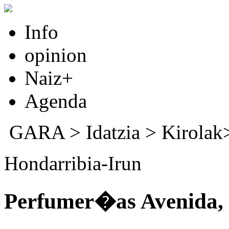
Info
opinion
Naiz+
Agenda
GARA
>
Idatzia
> Kirola
Hondarribia-Irun
Perfumer�as Avenida, u