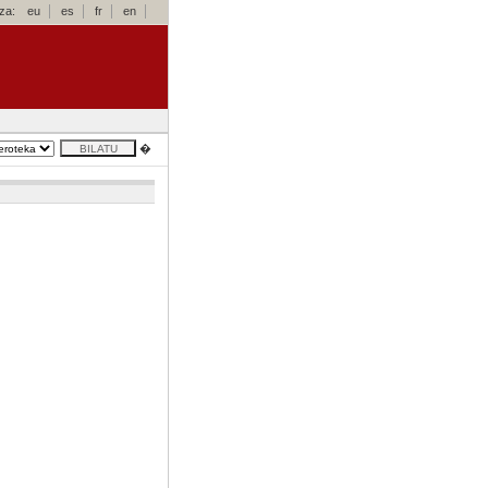
za:
eu
es
fr
en
�