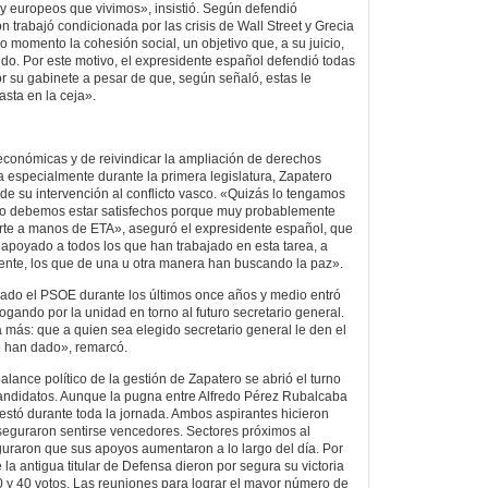
y europeos que vivimos», insistió. Según defendió
n trabajó condicionada por las crisis de Wall Street y Grecia
o momento la cohesión social, un objetivo que, a su juicio,
o. Por este motivo, el expresidente español defendió todas
 su gabinete a pesar de que, según señaló, estas le
asta en la ceja».
conómicas y de reivindicar la ampliación de derechos
 especialmente durante la primera legislatura, Zapatero
de su intervención al conflicto vasco. «Quizás lo tengamos
ero debemos estar satisfechos porque muy probablemente
e a manos de ETA», aseguró el expresidente español, que
poyado a todos los que han trabajado en esta tarea, a
nte, los que de una u otra manera han buscando la paz».
rado el PSOE durante los últimos once años y medio entró
gando por la unidad en torno al futuro secretario general.
 más: que a quien sea elegido secretario general le den el
 han dado», remarcó.
balance político de la gestión de Zapatero se abrió el turno
candidatos. Aunque la pugna entre Alfredo Pérez Rubalcaba
stó durante toda la jornada. Ambos aspirantes hicieron
seguraron sentirse vencedores. Sectores próximos al
eguraron que sus apoyos aumentaron a lo largo del día. Por
e la antigua titular de Defensa dieron por segura su victoria
 y 40 votos. Las reuniones para lograr el mayor número de