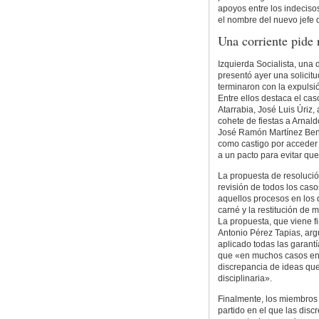
apoyos entre los indeciso
el nombre del nuevo jefe
Una corriente pide 
Izquierda Socialista, una 
presentó ayer una solicitu
terminaron con la expulsió
Entre ellos destaca el ca
Atarrabia, José Luis Úriz,
cohete de fiestas a Arnald
José Ramón Martínez Beni
como castigo por acceder 
a un pacto para evitar que
La propuesta de resolució
revisión de todos los caso
aquellos procesos en los 
carné y la restitución de 
La propuesta, que viene f
Antonio Pérez Tapias, ar
aplicado todas las garant
que «en muchos casos en 
discrepancia de ideas que,
disciplinaria».
Finalmente, los miembros 
partido en el que las dis