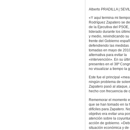
Alberto PRADILLA | SEVI
«Y aquí termina mi tiempo
Rodríguez Zapatero se de
de la Ejecutiva del PSOE,
liderado durante los últi
y medio, reivindicando su 
frente del Gobierno españ
defendiendo las medidas 
tomadas en mayo de 201
alternativa para evitar la
«intervención». En su últ
presentes en el 38º Cong
no visualizar a tiempo la g
Este fue el principal «me
ningún problema de solemn
Zapatero pasó al ataque, 
hecho con frecuencia de 
Rememorar el momento en 
que se han tomado en la h
difíciles para Zapatero. N
objetivo era evitar una po
atención sobre la coyuntu
acción de gobierno. «Debil
situación económica y de