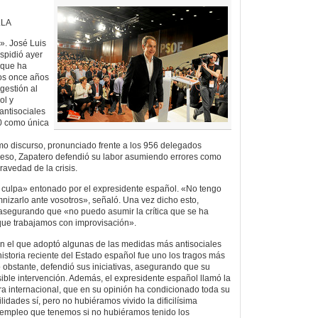
LLA
». José Luis
spidió ayer
 que ha
mos once años
gestión al
ol y
antisociales
0 como única
imo discurso, pronunciado frente a los 956 delegados
reso, Zapatero defendió su labor asumiendo errores como
ravedad de la crisis.
a culpa» entonado por el expresidente español. «No tengo
izarlo ante vosotros», señaló. Una vez dicho esto,
asegurando que «no puedo asumir la crítica que se ha
que trabajamos con improvisación».
el que adoptó algunas de las medidas más antisociales
istoria reciente del Estado español fue uno los tragos más
o obstante, defendió sus iniciativas, asegurando que su
sible intervención. Además, el expresidente español llamó la
ra internacional, que en su opinión ha condicionado toda su
idades sí, pero no hubiéramos vivido la dificilísima
 empleo que tenemos si no hubiéramos tenido los