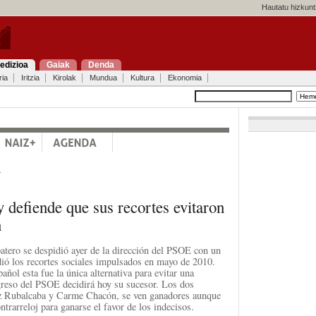
Hautatu hizkunt
edizioa
Gaiak
Denda
ria
Iritzia
Kirolak
Mundua
Kultura
Ekonomia
a
y defiende que sus recortes evitaron
n
tero se despidió ayer de la dirección del PSOE con un
dió los recortes sociales impulsados en mayo de 2010.
añol esta fue la única alternativa para evitar una
greso del PSOE decidirá hoy su sucesor. Los dos
ez Rubalcaba y Carme Chacón, se ven ganadores aunque
ntrarreloj para ganarse el favor de los indecisos.