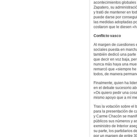
acontecimientos globales 
Zapatero, su administració
y trató de mantener en tod
puede darse por conseguid
las medidas adoptadas por
costaron que le diesen «h
Conflicto vasco
Al margen de cuestiones e
sociales puesta en marcha
también dedicó una parte 
que decir en voz baja, p
nunca más haya una muert
remarcó que «siempre he a
todos, de manera permane
Finalmente, quien ha lide
en el debate sucesorio abo
«Os quiero pedir una cosa
mismo apoyo que a mí me
Tras la votación sobre el 
para la presentación de 
y Carme Chacón se manife
públicos sus números y a
exministro de Interior as
su parte, los partidarios d
por un margen de entre 30