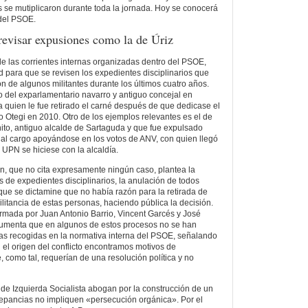
s se mutiplicaron durante toda la jornada. Hoy se conocerá
 del PSOE.
revisar expusiones como la de Úriz
de las corrientes internas organizadas dentro del PSOE,
d para que se revisen los expedientes disciplinarios que
n de algunos militantes durante los últimos cuatro años.
so del exparlamentario navarro y antiguo concejal en
 a quien le fue retirado el carné después de que dedicase el
o Otegi en 2010. Otro de los ejemplos relevantes es el de
to, antiguo alcalde de Sartaguda y que fue expulsado
al cargo apoyándose en los votos de ANV, con quien llegó
 UPN se hiciese con la alcaldía.
n, que no cita expresamente ningún caso, plantea la
s de expedientes disciplinarios, la anulación de todos
que se dictamine que no había razón para la retirada de
militancia de estas personas, haciendo pública la decisión.
irmada por Juan Antonio Barrio, Vincent Garcés y José
gumenta que en algunos de estos procesos no se han
ías recogidas en la normativa interna del PSOE, señalando
el origen del conflicto encontramos motivos de
 como tal, requerían de una resolución política y no
de Izquierda Socialista abogan por la construcción de un
crepancias no impliquen «persecución orgánica». Por el