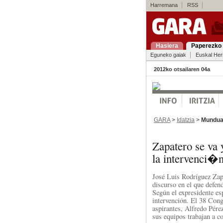
Harremana
RSS
Hasiera
Paperezko 
Eguneko gaiak
Euskal Her
2012ko otsailaren 04a
GARA
>
Idatzia
>
Mundu
Zapatero se va 
la intervenci�
José Luis Rodríguez Zapa
discurso en el que defen
Según el expresidente esp
intervención. El 38 Con
aspirantes, Alfredo Pér
sus equipos trabajan a co