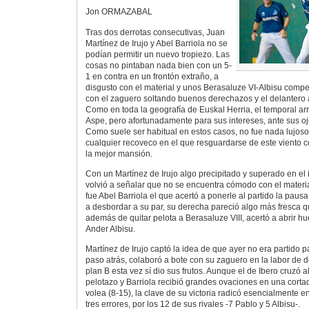
Jon ORMAZABAL
Tras dos derrotas consecutivas, Juan
Martínez de Irujo y Abel Barriola no se
podían permitir un nuevo tropiezo. Las
cosas no pintaban nada bien con un 5-
1 en contra en un frontón extraño, a
disgusto con el material y unos Berasaluze VI-Albisu comp
con el zaguero soltando buenos derechazos y el delantero 
Como en toda la geografía de Euskal Herria, el temporal arr
Aspe, pero afortunadamente para sus intereses, ante sus oj
Como suele ser habitual en estos casos, no fue nada lujoso,
cualquier recoveco en el que resguardarse de este viento 
la mejor mansión.
Con un Martínez de Irujo algo precipitado y superado en el i
volvió a señalar que no se encuentra cómodo con el material
fue Abel Barriola el que acertó a ponerle al partido la paus
a desbordar a su par, su derecha pareció algo más fresca q
además de quitar pelota a Berasaluze VIII, acertó a abrir h
Ander Albisu.
Martínez de Irujo captó la idea de que ayer no era partido p
paso atrás, colaboró a bote con su zaguero en la labor de d
plan B esta vez sí dio sus frutos. Aunque el de Ibero cruzó 
pelotazo y Barriola recibió grandes ovaciones en una corta
volea (8-15), la clave de su victoria radicó esencialmente 
tres errores, por los 12 de sus rivales -7 Pablo y 5 Albisu-.