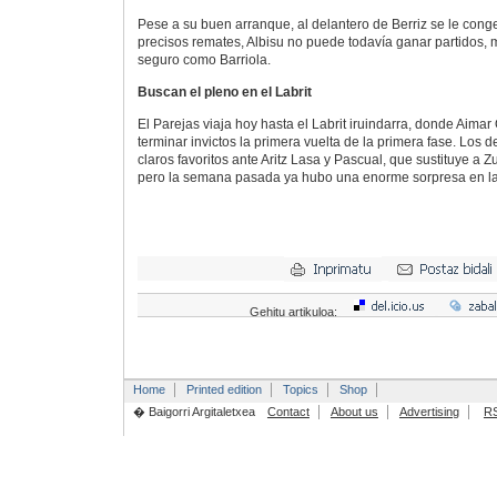
Pese a su buen arranque, al delantero de Berriz se le congel
precisos remates, Albisu no puede todavía ganar partidos
seguro como Barriola.
Buscan el pleno en el Labrit
El Parejas viaja hoy hasta el Labrit iruindarra, donde Aimar
terminar invictos la primera vuelta de la primera fase. Los 
claros favoritos ante Aritz Lasa y Pascual, que sustituye a 
pero la semana pasada ya hubo una enorme sorpresa en l
Gehitu artikuloa:
Home
Printed edition
Topics
Shop
� Baigorri Argitaletxea
Contact
About us
Advertising
R