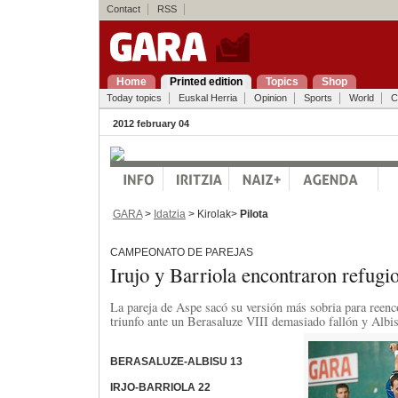
Contact
RSS
Home
Printed edition
Topics
Shop
Today topics
Euskal Herria
Opinion
Sports
World
C
2012 february 04
GARA
>
Idatzia
> Kirolak>
Pilota
CAMPEONATO DE PAREJAS
Irujo y Barriola encontraron refugi
La pareja de Aspe sacó su versión más sobria para reenco
triunfo ante un Berasaluze VIII demasiado fallón y Albis
BERASALUZE-ALBISU 13
IRJO-BARRIOLA 22