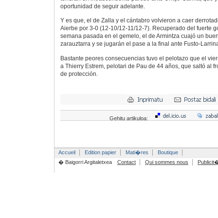
oportunidad de seguir adelante.
Y es que, el de Zalla y el cántabro volvieron a caer derrot
Aierbe por 3-0 (12-10/12-11/12-7). Recuperado del fuerte go
semana pasada en el gemelo, el de Armintza cuajó un buen 
zarauztarra y se jugarán el pase a la final ante Fusto-Larr
Bastante peores consecuencias tuvo el pelotazo que el vie
a Thierry Estrem, pelotari de Pau de 44 años, que saltó al f
de protección.
Gehitu artikuloa:
Accueil
Edition papier
Mati�res
Boutique
� Baigorri Argitaletxea
Contact
Qui sommes nous
Publicit