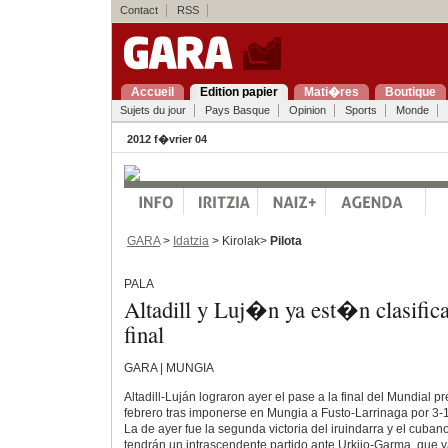
Contact
RSS
Accueil
Edition papier
Mati�res
Boutique
Sujets du jour
Pays Basque
Opinion
Sports
Monde
2012 f�vrier 04
GARA
>
Idatzia
> Kirolak>
Pilota
PALA
Altadill y Luj�n ya est�n clasifica
final
GARA | MUNGIA
Altadill-Luján lograron ayer el pase a la final del Mundial pr
febrero tras imponerse en Mungia a Fusto-Larrinaga por 3-1 
La de ayer fue la segunda victoria del iruindarra y el cuba
tendrán un intrascendente partido ante Urkijo-Garma, que 