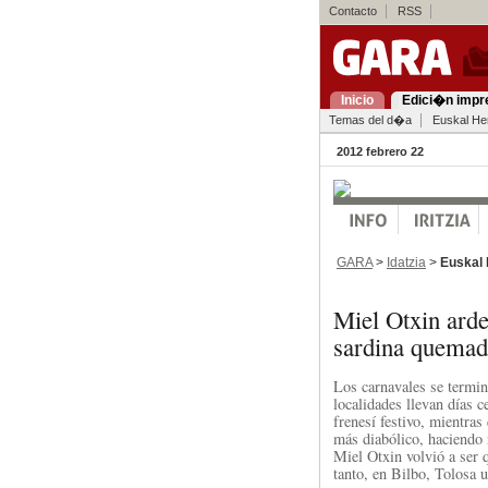
Contacto
RSS
Inicio
Edici�n impr
Temas del d�a
Euskal Her
2012 febrero 22
GARA
>
Idatzia
>
Euskal 
Miel Otxin arde
sardina quemad
Los carnavales se termin
localidades llevan días c
frenesí festivo, mientra
más diabólico, haciendo
Miel Otxin volvió a ser 
tanto, en Bilbo, Tolosa u