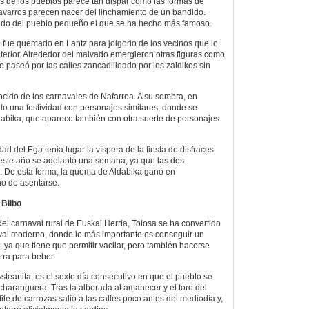
es de los pueblos parece tan dispar como las formas de
navarros parecen nacer del linchamiento de un bandido.
ido del pueblo pequeño el que se ha hecho más famoso.
e fue quemado en Lantz para jolgorio de los vecinos que lo
terior. Alrededor del malvado emergieron otras figuras como
se paseó por las calles zancadilleado por los zaldikos sin
ocido de los carnavales de Nafarroa. A su sombra, en
do una festividad con personajes similares, donde se
abika, que aparece también con otra suerte de personajes
dad del Ega tenía lugar la víspera de la fiesta de disfraces
este año se adelantó una semana, ya que las dos
. De esta forma, la quema de Aldabika ganó en
no de asentarse.
 Bilbo
el carnaval rural de Euskal Herria, Tolosa se ha convertido
aval moderno, donde lo más importante es conseguir un
, ya que tiene que permitir vacilar, pero también hacerse
arra para beber.
steartita, es el sexto día consecutivo en que el pueblo se
aranguera. Tras la alborada al amanecer y el toro del
file de carrozas salió a las calles poco antes del mediodía y,