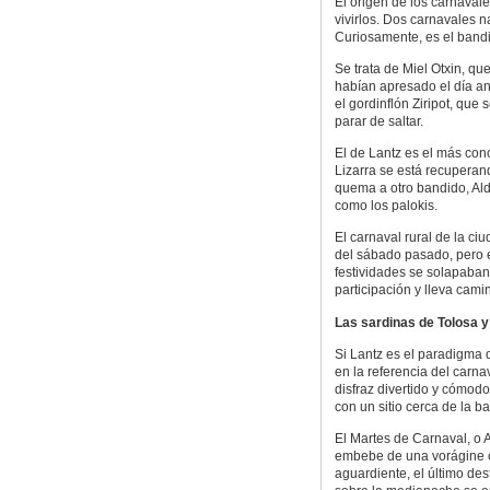
El origen de los carnaval
vivirlos. Dos carnavales 
Curiosamente, es el band
Se trata de Miel Otxin, qu
habían apresado el día an
el gordinflón Ziripot, que 
parar de saltar.
El de Lantz es el más con
Lizarra se está recuperan
quema a otro bandido, Ald
como los palokis.
El carnaval rural de la ciu
del sábado pasado, pero 
festividades se solapaban
participación y lleva cami
Las sardinas de Tolosa y
Si Lantz es el paradigma d
en la referencia del carn
disfraz divertido y cómodo
con un sitio cerca de la b
El Martes de Carnaval, o A
embebe de una vorágine ch
aguardiente, el último des