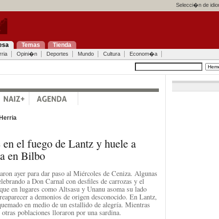
Selecci�n de idi
esa
Temas
Tienda
ria
Opini�n
Deportes
Mundo
Cultura
Econom�a
Herria
 en el fuego de Lantz y huele a
a en Bilbo
aron ayer para dar paso al Miércoles de Ceniza. Algunas
elebrando a Don Carnal con desfiles de carrozas y el
s que en lugares como Altsasu y Unanu asoma su lado
 reaparecer a demonios de origen desconocido. En Lantz,
quemado en medio de un estallido de alegría. Mientras
 otras poblaciones lloraron por una sardina.