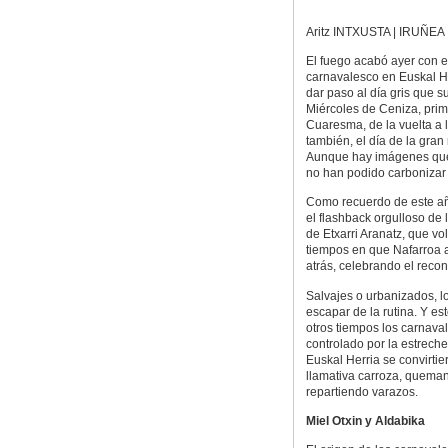
Aritz INTXUSTA | IRUÑEA
El fuego acabó ayer con e
carnavalesco en Euskal H
dar paso al día gris que s
Miércoles de Ceniza, prim
Cuaresma, de la vuelta a l
también, el día de la gran
Aunque hay imágenes que
no han podido carbonizar 
Como recuerdo de este a
el flashback orgulloso de 
de Etxarri Aranatz, que vol
tiempos en que Nafarroa a
atrás, celebrando el reco
Salvajes o urbanizados, l
escapar de la rutina. Y e
otros tiempos los carnav
controlado por la estreche
Euskal Herria se convirtie
llamativa carroza, quema
repartiendo varazos.
Miel Otxin y Aldabika