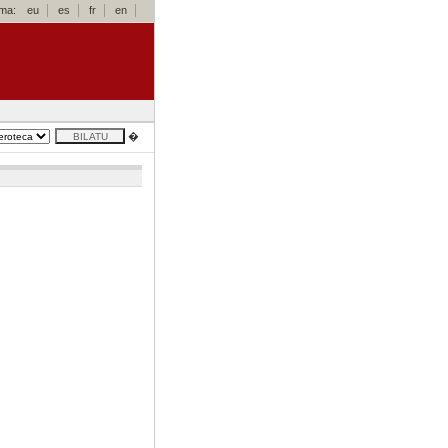
oma:
eu
es
fr
en
�