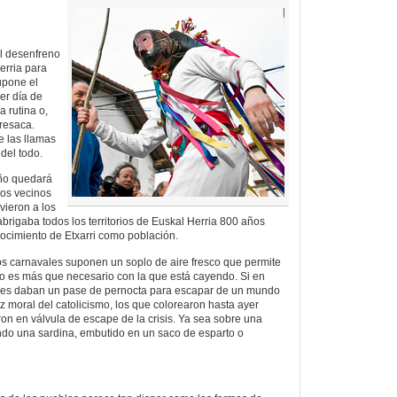
l desenfreno
erria para
upone el
er día de
a rutina o,
 resaca.
 las llamas
del todo.
ño quedará
los vecinos
vieron a los
brigaba todos los territorios de Euskal Herria 800 años
nocimiento de Etxarri como población.
os carnavales suponen un soplo de aire fresco que permite
sto es más que necesario con la que está cayendo. Si en
ales daban un pase de pernocta para escapar de un mundo
z moral del catolicismo, los que colorearon hasta ayer
ron en válvula de escape de la crisis. Ya sea sobre una
ndo una sardina, embutido en un saco de esparto o