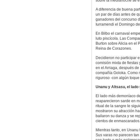
sobre la medianoche se en
A diferencia de buena par
un par de días antes de qu
ganadores del concurso de
Iurramendi el Domingo de
En Bilbo el carnaval emp
luto piscícola. Las Compar
Burton sobre Alicia en el
Reina de Corazones.
Decidieron no participar e
comisión mixta de fiestas 
en el Arriaga, después de
compañía Goloka. Como man
riguroso -con algún toque 
Unanu y Altsasu, el lado 
El lado más demoníaco de
reaparecieron sarde en ma
ritual de la sangre le sig
mostraron su atracción ha
bailaron su danza y se rep
cientos de enmascarados
Mientras tanto, en Unanu 
Sus varas no parecen tan