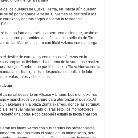
terró oficialmente la sardina.
te de los pueblos de Euskal Herria, en Tolosa aún quedan
e se dé por acabada la fiesta. El viernes se decidirá a los
 carrozas y dos txarangas visitarán la residencia
 Piñata.
ezó de una forma maravillosa pero, como siempre, acabó en
sas optaron por ambientar la fiesta en la película de Tim
 País de las Maravillas, pero con Iñaki Azkuna como amarga
n el desfile de carrozas y centrar sus esfuerzos en la
y sus propias actividades. La quema de la sardinase realizó
 una kalejira fúnebre que partió desde la Plaza Nueva con la
da la tradición, la triste despedida se realizó de luto
rojo- velas, tules y chocolates.
salvaje
l carnaval despertó en Altsasu y Unanu. Los momotxorros
no y manchados de sangre para aterrorizar al pueblo. Al
uió un akelarre en la plaza Zumalakarregi, donde las sorginak
cia el sensual macho cabrío. Tras esto, los momotxorros
resentó una boda. Poco después estalló la fiesta final con
.
fueron los mamuxarros con sus caretas los protagonistas.
 amedren- tadoras como el sarde de un momotxorro, pero