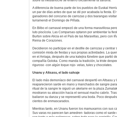
sobre la medianoche se enterró oficialmente la sardina.
A diferencia de buena parte de los pueblos de Euskal Herr
un par de días antes de que se dé por acabada la fiesta. El 
ganadores del concurso de carrozas y dos txarangas visitar
Iurramendi el Domingo de Piñata.
En Bilbo el carnaval empezó de una forma maravillosa per
luto piscícola. Las Comparsas optaron por ambientar la fiest
Burton sobre Alicia en el País de las Maravillas, pero con
Reina de Corazones.
Decidieron no participar en el desfile de carrozas y centrar
comisión mixta de fiestas y sus propias actividades. La que
en el Arriaga, después de una kalejira fúnebre que partió 
compañía Goloka. Como manda la tradición, la triste desped
riguroso -con algún toque rojo- velas, tules y chocolates.
Unanu y Altsasu, el lado salvaje
El lado más demoníaco del carnaval despertó en Altsasu y
reaparecieron sarde en mano y manchados de sangre para at
ritual de la sangre le siguió un akelarre en la plaza Zumala
mostraron su atracción hacia el sensual macho cabrío. Tras
bailaron su danza y se representó una boda. Poco después es
cientos de enmascarados.
Mientras tanto, en Unanu fueron los mamuxarros con sus car
Sus varas no parecen tan amedren- tadoras como el sarde