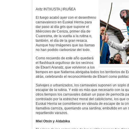
Aritz INTXUSTA | IRUÑEA
El fuego acabó ayer con el desenfreno
carnavalesco en Euskal Herria para
dar paso al día gris que supone el
Miércoles de Ceniza, primer día de
Cuaresma, de la vuelta a la rutina o,
también, el día de la gran resaca.
Aunque hay imágenes que las llamas
no han podido carbonizar del todo.
Como recuerdo de este año quedará
el flashback orgulloso de los vecinos
de Etxarri Aranatz, que volvieron a los
tiempos en que Nafarroa abrigaba todos los territorios de 
atrás, celebrando el reconocimiento de Etxarri como poblac
Salvajes o urbanizados, los carnavales suponen un soplo d
escapar de la rutina. Y esto es más que necesario con la q
otros tiempos los carnavales daban un pase de pernocta 
controlado por la estrechez moral del catolicismo, los que 
Euskal Herria se convirtieron en válvula de escape de la cr
llamativa carroza, quemando una sardina, embutido en un 
repartiendo varazos.
Miel Otxin y Aldabika