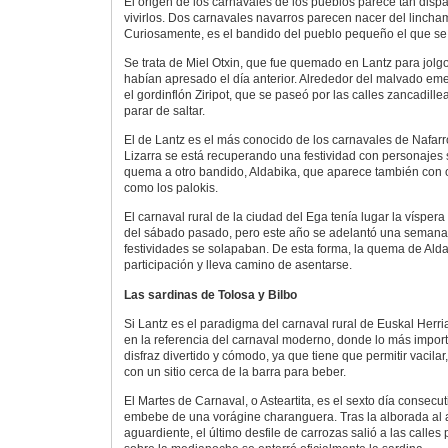
El origen de los carnavales de los pueblos parece tan disp
vivirlos. Dos carnavales navarros parecen nacer del lincha
Curiosamente, es el bandido del pueblo pequeño el que s
Se trata de Miel Otxin, que fue quemado en Lantz para jolgo
habían apresado el día anterior. Alrededor del malvado eme
el gordinflón Ziripot, que se paseó por las calles zancadille
parar de saltar.
El de Lantz es el más conocido de los carnavales de Nafarr
Lizarra se está recuperando una festividad con personajes 
quema a otro bandido, Aldabika, que aparece también con o
como los palokis.
El carnaval rural de la ciudad del Ega tenía lugar la víspera 
del sábado pasado, pero este año se adelantó una semana,
festividades se solapaban. De esta forma, la quema de Ald
participación y lleva camino de asentarse.
Las sardinas de Tolosa y Bilbo
Si Lantz es el paradigma del carnaval rural de Euskal Herri
en la referencia del carnaval moderno, donde lo más impor
disfraz divertido y cómodo, ya que tiene que permitir vacila
con un sitio cerca de la barra para beber.
El Martes de Carnaval, o Asteartita, es el sexto día consecu
embebe de una vorágine charanguera. Tras la alborada al a
aguardiente, el último desfile de carrozas salió a las calles