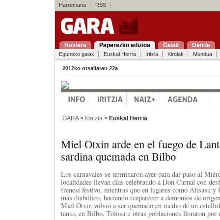
Harremana
RSS
Hasiera
Paperezko edizioa
Gaiak
Denda
Eguneko gaiak
Euskal Herria
Iritzia
Kirolak
Mundua
2012ko otsailaren 22a
GARA
>
Idatzia
>
Euskal Herria
Miel Otxin arde en el fuego de Lant
sardina quemada en Bilbo
Los carnavales se terminaron ayer para dar paso al Miér
localidades llevan días celebrando a Don Carnal con desfi
frenesí festivo, mientras que en lugares como Altsasu 
más diabólico, haciendo reaparecer a demonios de orige
Miel Otxin volvió a ser quemado en medio de un estallid
tanto, en Bilbo, Tolosa u otras poblaciones lloraron por 