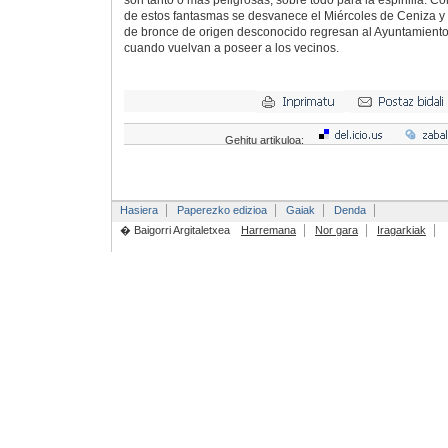
son tanto o más peligrosas, sobre todo para la espinilla. C
de estos fantasmas se desvanece el Miércoles de Ceniza y
de bronce de origen desconocido regresan al Ayuntamiento
cuando vuelvan a poseer a los vecinos.
Gehitu artikuloa:
Hasiera
Paperezko edizioa
Gaiak
Denda
� Baigorri Argitaletxea
Harremana
Nor gara
Iragarkiak