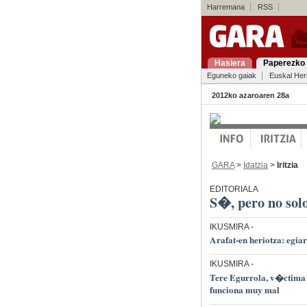
Harremana
RSS
Hasiera
Paperezko 
Eguneko gaiak
Euskal Her
2012ko azaroaren 28a
GARA
>
Idatzia
>
Iritzia
EDITORIALA
S�, pero no solo
IKUSMIRA
-
Arafat-en heriotza: egiar
IKUSMIRA
-
Tere Egurrola, v�ctima 
funciona muy mal