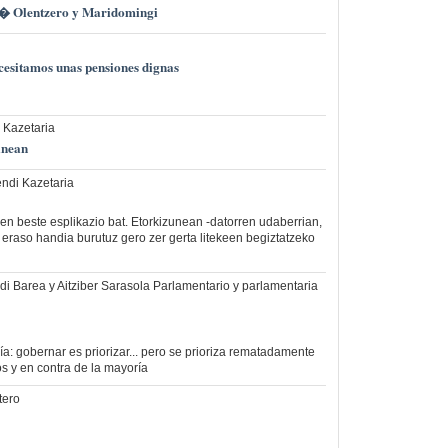
� Olentzero y Maridomingi
sitamos unas pensiones dignas
 Kazetaria
inean
ndi Kazetaria
en beste esplikazio bat. Etorkizunean -datorren udaberrian,
raso handia burutuz gero zer gerta litekeen begiztatzeko
di Barea y Aitziber Sarasola Parlamentario y parlamentaria
a: gobernar es priorizar... pero se prioriza rematadamente
s y en contra de la mayoría
tero