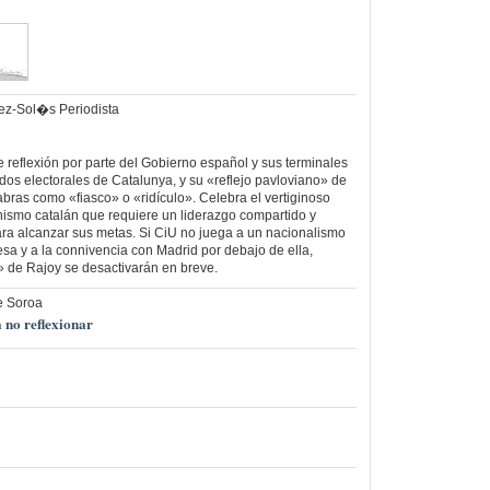
rez-Sol�s Periodista
de reflexión por parte del Gobierno español y sus terminales
ados electorales de Catalunya, y su «reflejo pavloviano» de
abras como «fiasco» o «ridículo». Celebra el vertiginoso
ismo catalán que requiere un liderazgo compartido y
ra alcanzar sus metas. Si CiU no juega a un nacionalismo
a y a la connivencia con Madrid por debajo de ella,
s» de Rajoy se desactivarán en breve.
e Soroa
 no reflexionar