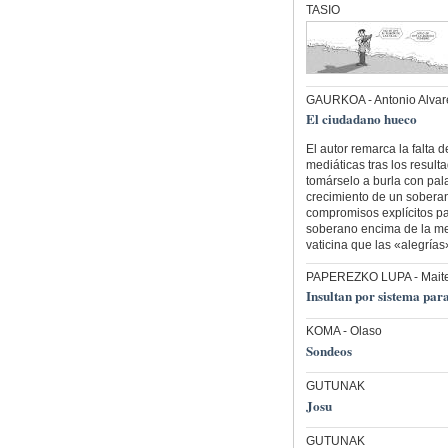
TASIO
GAURKOA
- Antonio Alva
El ciudadano hueco
El autor remarca la falta 
mediáticas tras los result
tomárselo a burla con pal
crecimiento de un soberan
compromisos explícitos pa
soberano encima de la mes
vaticina que las «alegría
PAPEREZKO LUPA
- Mait
Insultan por sistema para
KOMA
- Olaso
Sondeos
GUTUNAK
Josu
GUTUNAK