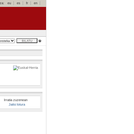
za:
eu
es
fr
en
�
Irratia zuzenean
Jaitsi lotura