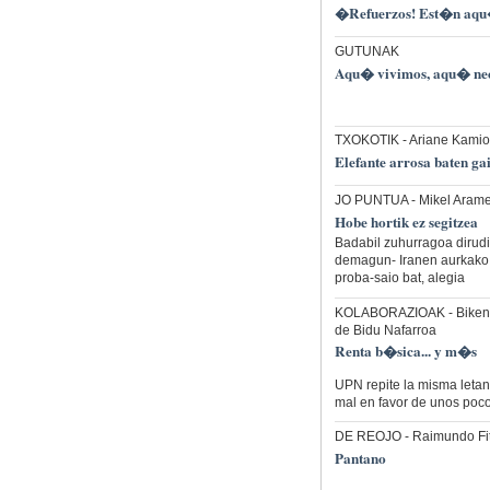
�Refuerzos! Est�n aqu
GUTUNAK
Aqu� vivimos, aqu� nece
TXOKOTIK
- Ariane Kamio
Elefante arrosa baten ga
JO PUNTUA
- Mikel Arame
Hobe hortik ez segitzea
Badabil zuhurragoa dirudi
demagun- Iranen aurkako e
proba-saio bat, alegia
KOLABORAZIOAK
- Biken
de Bidu Nafarroa
Renta b�sica... y m�s
UPN repite la misma letaní
mal en favor de unos poco
DE REOJO
- Raimundo Fi
Pantano