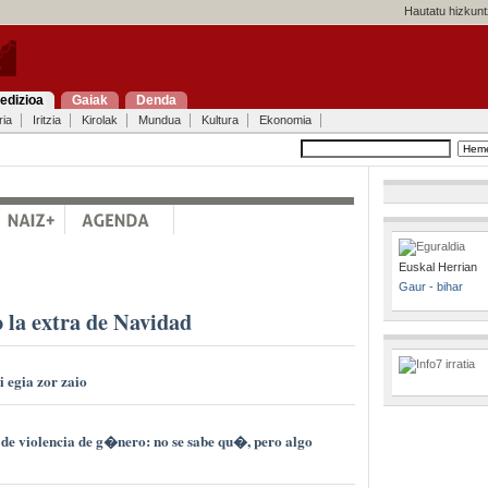
Hautatu hizkunt
edizioa
Gaiak
Denda
ria
Iritzia
Kirolak
Mundua
Kultura
Ekonomia
Euskal Herrian
Gaur - bihar
 la extra de Navidad
i egia zor zaio
de violencia de g�nero: no se sabe qu�, pero algo