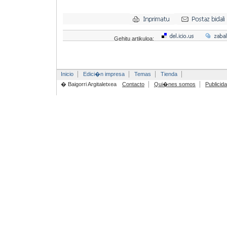
Gehitu artikuloa:
Inicio
Edici�n impresa
Temas
Tienda
� Baigorri Argitaletxea
Contacto
Qui�nes somos
Publicid