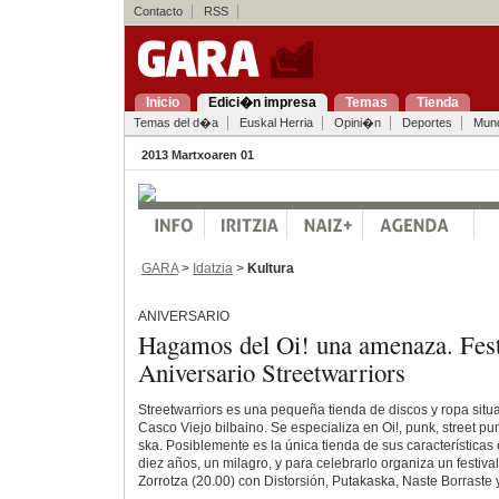
Contacto
RSS
Inicio
Edici�n impresa
Temas
Tienda
Temas del d�a
Euskal Herria
Opini�n
Deportes
Mun
2013 Martxoaren 01
GARA
>
Idatzia
>
Kultura
ANIVERSARIO
Hagamos del Oi! una amenaza. Fest
Aniversario Streetwarriors
Streetwarriors es una pequeña tienda de discos y ropa situ
Casco Viejo bilbaino. Se especializa en Oi!, punk, street p
ska. Posiblemente es la única tienda de sus característica
diez años, un milagro, y para celebrarlo organiza un festiv
Zorrotza (20.00) con Distorsión, Putakaska, Naste Borraste 