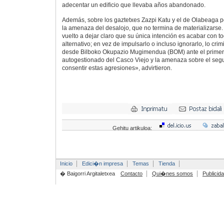
adecentar un edificio que llevaba años abandonado.
Además, sobre los gaztetxes Zazpi Katu y el de Olabeaga
la amenaza del desalojo, que no termina de materializarse
vuelto a dejar claro que su única intención es acabar con t
alternativo; en vez de impulsarlo o incluso ignorarlo, lo cri
desde Bilboko Okupazio Mugimendua (BOM) ante el primer 
autogestionado del Casco Viejo y la amenaza sobre el se
consentir estas agresiones», advirtieron.
Gehitu artikuloa:
Inicio
Edici�n impresa
Temas
Tienda
� Baigorri Argitaletxea
Contacto
Qui�nes somos
Publicid