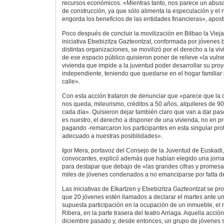
recursos económicos. «Mientras tanto, nos parece un abuso
de construcción, ya que sólo alimenta la especulación y el
engorda los beneficios de las entidades financieras», apost
Poco después de concluir la movilización en Bilbao la Vieja,
iniciativa Etxebizitza Gazteontzat, conformada por jóvenes 
distintas organizaciones, se movilizó por el derecho a la v
de ese espacio público quisieron poner de relieve «la vulne
vivienda que impide a la juventud poder desarrollar su proy
independiente, teniendo que quedarse en el hogar familiar 
calle».
Con esta acción trataron de denunciar que «parece que la c
nos queda, mileurismo, créditos a 50 años, alquileres de 90
cada día». Quisieron dejar también claro que van a dar pa
es nuestro, el derecho a disponer de una vivienda, no en pr
pagando -remarcaron los participantes en esta singular prot
adecuado a nuestras posibilidades».
Igor Mera, portavoz del Consejo de la Juventud de Euskadi,
convocantes, explicó además que habían elegido una jorn
para destapar que debajo de «las grandes cifras y promesas
miles de jóvenes condenados a no emanciparse por falta de
Las iniciativas de Elkartzen y Etxebizitza Gazteontzat se pr
que 20 jóvenes estén llamados a declarar el martes ante un
supuesta participación en la ocupación de un inmueble, el 
Ribera, en la parte trasera del teatro Arriaga. Aquella acción
diciembre pasado y, desde entonces, un grupo de jóvenes