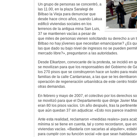
Un grupo de personas se concentró, a
las 11.00, en la plaza Saralegi de
Bilbao la Vieja para denunciar que
desde hace cinco años, cuando Lakua
edificó viviendas sociales en los
terrenos de la antigua mina San Luis,
37 se mantienen vacías a pesar de
que miles de personas vienen solicitando su derecho a un
Bilbao no hay jóvenes que necesitan emanciparse? ¿Es que
las que dado su bajo nivel de ingresos no se pueden permiti
mercado libre?», preguntaron a las autoridades.
Desde Elkartzen, convocante de la protesta, se incidió en q
se movilizan para que los responsables del Gobierno de Ga
los 270 pisos que se construyeron hace un lustro para realoj
familias de la calle Cantarranas, a las que se les derribaro
operación de regeneración urbanística de este centro históri
otras demandas.
En febrero y mayo de 2007, el colectivo por los derechos so
se movilizó para que el Departamento que dirige Javier M
eran 80 los pisos vacíos. Un año después, tras la pertinen
que aún quedan 37 sin adjudicar. «Esto nos parece inadmis
Ante esta realidad, reclamaron «medidas reales» para acab
mínima si se tiene en cuenta, tal y como recordaron, que e
viviendas vacías. «Bastaría con sacarlas al alquiler», establ
para cumplir con su función social «de que sean habitada