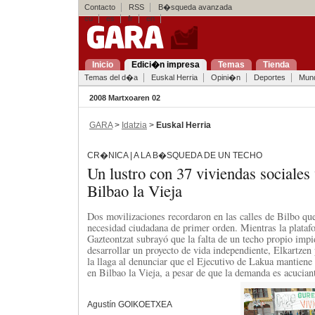
Contacto
RSS
B�squeda avanzada
eu
es
fr
en
Inicio
Edici�n impresa
Temas
Tienda
Temas del d�a
Euskal Herria
Opini�n
Deportes
Mun
2008 Martxoaren 02
GARA
>
Idatzia
>
Euskal Herria
CR�NICA | A LA B�SQUEDA DE UN TECHO
Un lustro con 37 viviendas sociale
Bilbao la Vieja
Dos movilizaciones recordaron en las calles de Bilbo que
necesidad ciudadana de primer orden. Mientras la plataf
Gazteontzat subrayó que la falta de un techo propio imp
desarrollar un proyecto de vida independiente, Elkartze
la llaga al denunciar que el Ejecutivo de Lakua mantiene
en Bilbao la Vieja, a pesar de que la demanda es acucian
Agustín GOIKOETXEA