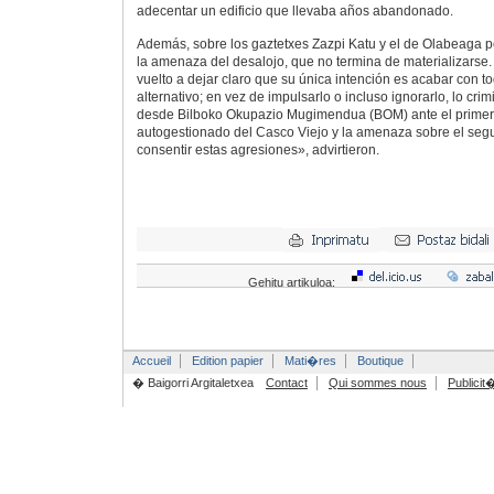
adecentar un edificio que llevaba años abandonado.
Además, sobre los gaztetxes Zazpi Katu y el de Olabeaga
la amenaza del desalojo, que no termina de materializarse
vuelto a dejar claro que su única intención es acabar con t
alternativo; en vez de impulsarlo o incluso ignorarlo, lo cri
desde Bilboko Okupazio Mugimendua (BOM) ante el primer 
autogestionado del Casco Viejo y la amenaza sobre el se
consentir estas agresiones», advirtieron.
Gehitu artikuloa:
Accueil
Edition papier
Mati�res
Boutique
� Baigorri Argitaletxea
Contact
Qui sommes nous
Publicit