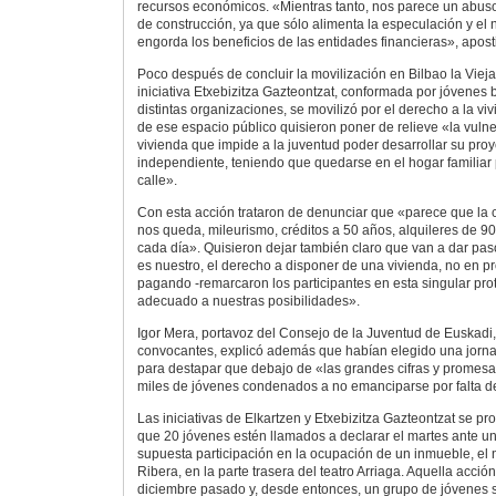
recursos económicos. «Mientras tanto, nos parece un abuso
de construcción, ya que sólo alimenta la especulación y el
engorda los beneficios de las entidades financieras», apost
Poco después de concluir la movilización en Bilbao la Vieja,
iniciativa Etxebizitza Gazteontzat, conformada por jóvenes 
distintas organizaciones, se movilizó por el derecho a la v
de ese espacio público quisieron poner de relieve «la vulne
vivienda que impide a la juventud poder desarrollar su proy
independiente, teniendo que quedarse en el hogar familiar 
calle».
Con esta acción trataron de denunciar que «parece que la c
nos queda, mileurismo, créditos a 50 años, alquileres de 90
cada día». Quisieron dejar también claro que van a dar pa
es nuestro, el derecho a disponer de una vivienda, no en pr
pagando -remarcaron los participantes en esta singular prot
adecuado a nuestras posibilidades».
Igor Mera, portavoz del Consejo de la Juventud de Euskadi,
convocantes, explicó además que habían elegido una jorn
para destapar que debajo de «las grandes cifras y promesas
miles de jóvenes condenados a no emanciparse por falta de
Las iniciativas de Elkartzen y Etxebizitza Gazteontzat se pr
que 20 jóvenes estén llamados a declarar el martes ante un
supuesta participación en la ocupación de un inmueble, el 
Ribera, en la parte trasera del teatro Arriaga. Aquella acción
diciembre pasado y, desde entonces, un grupo de jóvenes