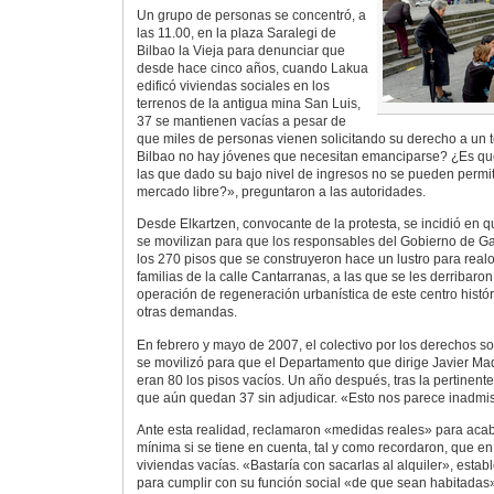
Un grupo de personas se concentró, a
las 11.00, en la plaza Saralegi de
Bilbao la Vieja para denunciar que
desde hace cinco años, cuando Lakua
edificó viviendas sociales en los
terrenos de la antigua mina San Luis,
37 se mantienen vacías a pesar de
que miles de personas vienen solicitando su derecho a un
Bilbao no hay jóvenes que necesitan emanciparse? ¿Es que
las que dado su bajo nivel de ingresos no se pueden permiti
mercado libre?», preguntaron a las autoridades.
Desde Elkartzen, convocante de la protesta, se incidió en q
se movilizan para que los responsables del Gobierno de Ga
los 270 pisos que se construyeron hace un lustro para realoj
familias de la calle Cantarranas, a las que se les derribaro
operación de regeneración urbanística de este centro históri
otras demandas.
En febrero y mayo de 2007, el colectivo por los derechos so
se movilizó para que el Departamento que dirige Javier M
eran 80 los pisos vacíos. Un año después, tras la pertinen
que aún quedan 37 sin adjudicar. «Esto nos parece inadmis
Ante esta realidad, reclamaron «medidas reales» para acab
mínima si se tiene en cuenta, tal y como recordaron, que e
viviendas vacías. «Bastaría con sacarlas al alquiler», establ
para cumplir con su función social «de que sean habitada