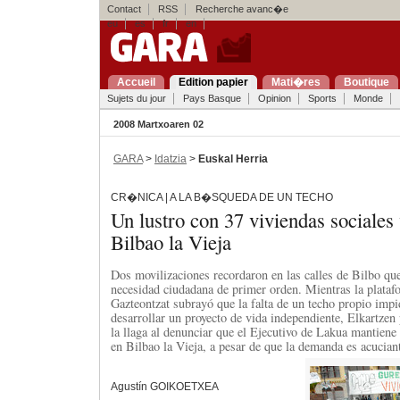
Contact
RSS
Recherche avanc�e
eu
es
fr
en
Accueil
Edition papier
Mati�res
Boutique
Sujets du jour
Pays Basque
Opinion
Sports
Monde
2008 Martxoaren 02
GARA
>
Idatzia
>
Euskal Herria
CR�NICA | A LA B�SQUEDA DE UN TECHO
Un lustro con 37 viviendas sociale
Bilbao la Vieja
Dos movilizaciones recordaron en las calles de Bilbo que
necesidad ciudadana de primer orden. Mientras la plataf
Gazteontzat subrayó que la falta de un techo propio imp
desarrollar un proyecto de vida independiente, Elkartze
la llaga al denunciar que el Ejecutivo de Lakua mantiene
en Bilbao la Vieja, a pesar de que la demanda es acucian
Agustín GOIKOETXEA