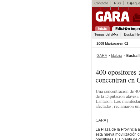
Contacto
RSS
B�squed
eu
es
fr
en
Inicio
Edici�n impr
Temas del d�a
Euskal Her
2008 Martxoaren 02
GARA
>
Idatzia
>
Euskal 
400 opositores
concentran en G
Una concentración de 400 
de la Diputación alavesa,
Lantarón. Los manifestan
afectadas, reclamaron un
GARA |
La Plaza de la Provincia 
esta nueva movilización d
opositores a la planta de c