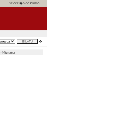
Selecci�n de idioma:
�
ublizitatea