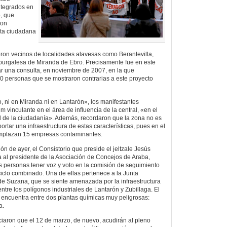
ntegrados en
, que
ron
sta ciudadana
ieron vecinos de localidades alavesas como Berantevilla,
 burgalesa de Miranda de Ebro. Precisamente fue en este
r una consulta, en noviembre de 2007, en la que
0 personas que se mostraron contrarias a este proyecto
, ni en Miranda ni en Lantarón», los manifestantes
vinculante en el área de influencia de la central, «en el
d de la ciudadanía». Además, recordaron que la zona no es
tar una infraestructura de estas características, pues en el
emplazan 15 empresas contaminantes.
ón de ayer, el Consistorio que preside el jeltzale Jesús
 al presidente de la Asociación de Concejos de Araba,
os personas tener voz y voto en la comisión de seguimiento
ciclo combinado. Una de ellas pertenece a la Junta
de Suzana, que se siente amenazada por la infraestructura
tre los polígonos industriales de Lantarón y Zubillaga. El
 encuentra entre dos plantas químicas muy peligrosas:
a.
aron que el 12 de marzo, de nuevo, acudirán al pleno