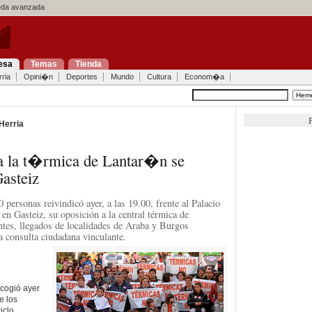
a avanzada
esa
Temas
Tienda
ria
Opini�n
Deportes
Mundo
Cultura
Econom�a
P
Herria
 a la t�rmica de Lantar�n se
asteiz
personas reivindicó ayer, a las 19.00, frente al Palacio
 en Gasteiz, su oposición a la central térmica de
tes, llegados de localidades de Araba y Burgos
a consulta ciudadana vinculante.
acogió ayer
e los
iclo