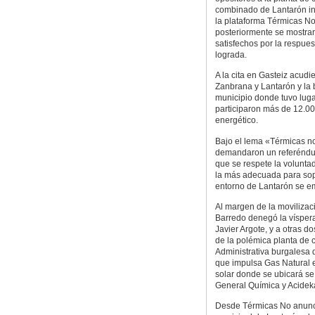
combinado de Lantarón i
la plataforma Térmicas No
posteriormente se mostra
satisfechos por la respue
lograda.
A la cita en Gasteiz acud
Zanbrana y Lantarón y la
municipio donde tuvo luga
participaron más de 12.00
energético.
Bajo el lema «Térmicas no
demandaron un referéndum 
que se respete la volunta
la más adecuada para sopor
entorno de Lantarón se 
Al margen de la movilizaci
Barredo denegó la víspera
Javier Argote, y a otras d
de la polémica planta de 
Administrativa burgalesa 
que impulsa Gas Natural en
solar donde se ubicará se
General Química y Acidek
Desde Térmicas No anunci