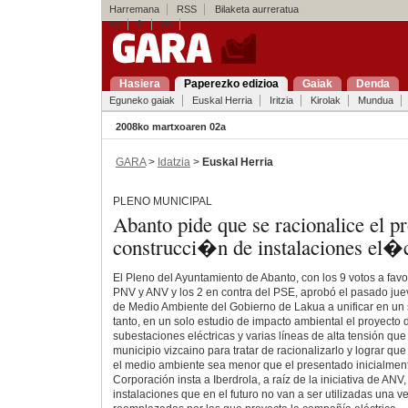
Harremana
RSS
Bilaketa aurreratua
es
fr
en
Hasiera
Paperezko edizioa
Gaiak
Denda
Eguneko gaiak
Euskal Herria
Iritzia
Kirolak
Mundua
2008ko martxoaren 02a
GARA
>
Idatzia
>
Euskal Herria
PLENO MUNICIPAL
Abanto pide que se racionalice el p
construcci�n de instalaciones el�c
El Pleno del Ayuntamiento de Abanto, con los 9 votos a favo
PNV y ANV y los 2 en contra del PSE, aprobó el pasado jue
de Medio Ambiente del Gobierno de Lakua a unificar en un s
tanto, en un solo estudio de impacto ambiental el proyecto 
subestaciones eléctricas y varias líneas de alta tensión qu
municipio vizcaino para tratar de racionalizarlo y lograr que
el medio ambiente sea menor que el presentado inicialmen
Corporación insta a Iberdrola, a raíz de la iniciativa de AN
instalaciones que en el futuro no van a ser utilizadas una v