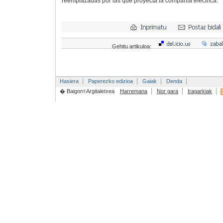
reemplazadas por las que proyecta la compañía eléctrica.
Gehitu artikuloa:
Hasiera
Paperezko edizioa
Gaiak
Denda
� Baigorri Argitaletxea
Harremana
Nor gara
Iragarkiak