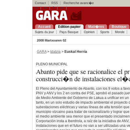
Contact
RSS
Recherche avanc�e
eu
es
fr
en
Accueil
Edition papier
Mati�res
Boutique
Sujets du jour
Pays Basque
Opinion
Sports
Monde
2008 Martxoaren 02
GARA
>
Idatzia
>
Euskal Herria
PLENO MUNICIPAL
Abanto pide que se racionalice el p
construcci�n de instalaciones el�c
El Pleno del Ayuntamiento de Abanto, con los 9 votos a favo
PNV y ANV y los 2 en contra del PSE, aprobó el pasado jue
de Medio Ambiente del Gobierno de Lakua a unificar en un s
tanto, en un solo estudio de impacto ambiental el proyecto 
subestaciones eléctricas y varias líneas de alta tensión qu
municipio vizcaino para tratar de racionalizarlo y lograr que
el medio ambiente sea menor que el presentado inicialmen
Corporación insta a Iberdrola, a raíz de la iniciativa de AN
instalaciones que en el futuro no van a ser utilizadas una v