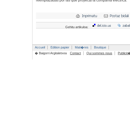
reemplazadas por las que proyecta la compañía eléctrica.
Gehitu artikuloa:
Accueil
Edition papier
Mati�res
Boutique
� Baigorri Argitaletxea
Contact
Qui sommes nous
Publicit