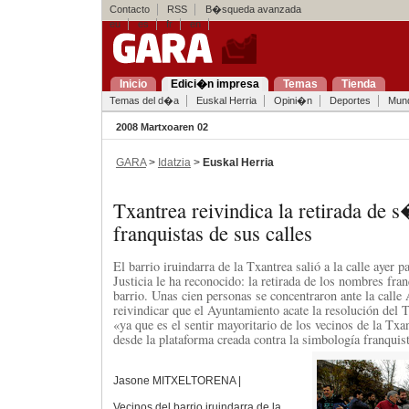
Contacto
RSS
B�squeda avanzada
eu
es
fr
en
Inicio
Edici�n impresa
Temas
Tienda
Temas del d�a
Euskal Herria
Opini�n
Deportes
Mun
2008 Martxoaren 02
GARA
>
Idatzia
>
Euskal Herria
Txantrea reivindica la retirada de
franquistas de sus calles
El barrio iruindarra de la Txantrea salió a la calle ayer p
Justicia le ha reconocido: la retirada de los nombres fran
barrio. Unas cien personas se concentraron ante la calle
reivindicar que el Ayuntamiento acate la resolución del 
«ya que es el sentir mayoritario de los vecinos de la Txa
desde la plataforma creada contra la simbología franquist
Jasone MITXELTORENA |
Vecinos del barrio iruindarra de la