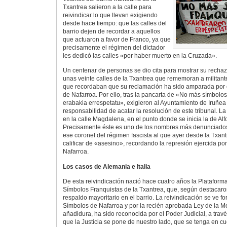
Txantrea salieron a la calle para
reivindicar lo que llevan exigiendo
desde hace tiempo: que las calles del
barrio dejen de recordar a aquellos
que actuaron a favor de Franco, ya que
precisamente el régimen del dictador
les dedicó las calles «por haber muerto en la Cruzada».
Un centenar de personas se dio cita para mostrar su recha
unas veinte calles de la Txantrea que rememoran a militante
que recordaban que su reclamación ha sido amparada por el
de Nafarroa. Por ello, tras la pancarta de «No más símbolos
erabakia errespetatu», exigieron al Ayuntamiento de Iruñe
responsabilidad de acatar la resolución de este tribunal. L
en la calle Magdalena, en el punto donde se inicia la de Al
Precisamente éste es uno de los nombres más denunciado
ese coronel del régimen fascista al que ayer desde la Txan
calificar de «asesino», recordando la represión ejercida po
Nafarroa.
Los casos de Alemania e Italia
De esta reivindicación nació hace cuatro años la Plataforma
Símbolos Franquistas de la Txantrea, que, según destacaro
respaldo mayoritario en el barrio. La reivindicación se ve fo
Símbolos de Nafarroa y por la recién aprobada Ley de la Me
añadidura, ha sido reconocida por el Poder Judicial, a trav
que la Justicia se pone de nuestro lado, que se tenga en c