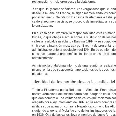
reclamación», incidieron desde la plataforma.
Y es que, tal y como señalaron, «es vergonzoso que, cuan
desde la muerte de Franco, se sigan manteniendo los nom
por el régimen». Se citaron los casos de Alemania e Italia, 
caído el régimen fascista, se procedió de inmediato a la su
lo ensalzaban.
En el caso de la Txantrea, la responsabilidad está en man
Iruñea, lo que obliga a actuar sobre la sustitución de los n
calles a la alcaldesa Yolanda Barcina (UPN) y su equipo de
criticaron la intención mostrada por Barcina de presentar u
administrativo ante la resolución del TAN. En su opinión, de
consigue alargar la problemática iniciando una serie de pr
administrativos.
Asimismo, la plataforma informó de una reunión a realizar 
mismo, en la que se acogerán aportaciones de los vecinos pa
plataforma.
Identidad de los nombrados en las calles del
Tanto la Plataforma por la Retirada de Símbolos Franquista
revista «Auzolan» del mismo barrio han indagado en la ide
que dan nombre a una veintena de calles que reclaman camb
alegado por el Ayuntamiento de UPN, entre esos nombres 
militares que actuaron contra la República, como lo fue Alf
siguiendo al general Mola fue uno de los instigadores de l
en 1936. Otra de las calles lleva el nombre de Lucio Arrieta,