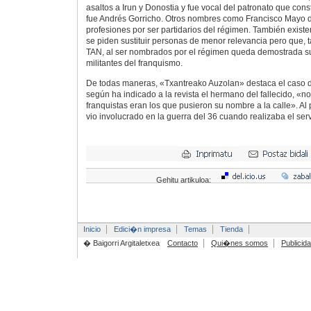
asaltos a Irun y Donostia y fue vocal del patronato que cons
fue Andrés Gorricho. Otros nombres como Francisco Mayo 
profesiones por ser partidarios del régimen. También exist
se piden sustituir personas de menor relevancia pero que, 
TAN, al ser nombrados por el régimen queda demostrada s
militantes del franquismo.
De todas maneras, «Txantreako Auzolan» destaca el caso d
según ha indicado a la revista el hermano del fallecido, «no 
franquistas eran los que pusieron su nombre a la calle». Al
vio involucrado en la guerra del 36 cuando realizaba el servi
Gehitu artikuloa:
Inicio
Edici�n impresa
Temas
Tienda
� Baigorri Argitaletxea
Contacto
Qui�nes somos
Publicid