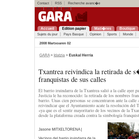
Contact
RSS
Recherche avanc�e
eu
es
fr
en
Accueil
Edition papier
Mati�res
Boutique
Sujets du jour
Pays Basque
Opinion
Sports
Monde
2008 Martxoaren 02
GARA
>
Idatzia
>
Euskal Herria
Txantrea reivindica la retirada de
franquistas de sus calles
El barrio iruindarra de la Txantrea salió a la calle ayer p
Justicia le ha reconocido: la retirada de los nombres fran
barrio. Unas cien personas se concentraron ante la calle
reivindicar que el Ayuntamiento acate la resolución del 
«ya que es el sentir mayoritario de los vecinos de la Txa
desde la plataforma creada contra la simbología franquist
Jasone MITXELTORENA |
Vecinos del barrio iruindarra de la