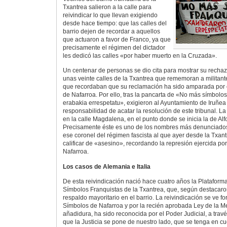
Txantrea salieron a la calle para
reivindicar lo que llevan exigiendo
desde hace tiempo: que las calles del
barrio dejen de recordar a aquellos
que actuaron a favor de Franco, ya que
precisamente el régimen del dictador
les dedicó las calles «por haber muerto en la Cruzada».
Un centenar de personas se dio cita para mostrar su recha
unas veinte calles de la Txantrea que rememoran a militante
que recordaban que su reclamación ha sido amparada por el
de Nafarroa. Por ello, tras la pancarta de «No más símbolos
erabakia errespetatu», exigieron al Ayuntamiento de Iruñe
responsabilidad de acatar la resolución de este tribunal. L
en la calle Magdalena, en el punto donde se inicia la de Al
Precisamente éste es uno de los nombres más denunciado
ese coronel del régimen fascista al que ayer desde la Txan
calificar de «asesino», recordando la represión ejercida po
Nafarroa.
Los casos de Alemania e Italia
De esta reivindicación nació hace cuatro años la Plataforma
Símbolos Franquistas de la Txantrea, que, según destacaro
respaldo mayoritario en el barrio. La reivindicación se ve fo
Símbolos de Nafarroa y por la recién aprobada Ley de la Me
añadidura, ha sido reconocida por el Poder Judicial, a trav
que la Justicia se pone de nuestro lado, que se tenga en c