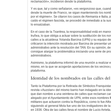
reclamación», incidieron desde la plataforma.
Y es que, tal y como señalaron, «es vergonzoso que, cuan
desde la muerte de Franco, se sigan manteniendo los nom
por el régimen». Se citaron los casos de Alemania e Italia, 
caído el régimen fascista, se procedió de inmediato a la su
lo ensalzaban.
En el caso de la Txantrea, la responsabilidad está en man
Iruñea, lo que obliga a actuar sobre la sustitución de los n
calles a la alcaldesa Yolanda Barcina (UPN) y su equipo de
criticaron la intención mostrada por Barcina de presentar u
administrativo ante la resolución del TAN. En su opinión, de
consigue alargar la problemática iniciando una serie de pr
administrativos.
Asimismo, la plataforma informó de una reunión a realizar 
mismo, en la que se acogerán aportaciones de los vecinos pa
plataforma.
Identidad de los nombrados en las calles del
Tanto la Plataforma por la Retirada de Símbolos Franquista
revista «Auzolan» del mismo barrio han indagado en la ide
que dan nombre a una veintena de calles que reclaman camb
alegado por el Ayuntamiento de UPN, entre esos nombres 
militares que actuaron contra la República, como lo fue Alf
siguiendo al general Mola fue uno de los instigadores de l
en 1936. Otra de las calles lleva el nombre de Lucio Arrieta,