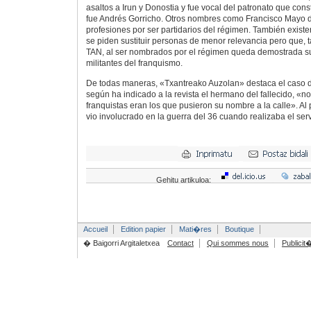
asaltos a Irun y Donostia y fue vocal del patronato que cons
fue Andrés Gorricho. Otros nombres como Francisco Mayo 
profesiones por ser partidarios del régimen. También exist
se piden sustituir personas de menor relevancia pero que, 
TAN, al ser nombrados por el régimen queda demostrada s
militantes del franquismo.
De todas maneras, «Txantreako Auzolan» destaca el caso d
según ha indicado a la revista el hermano del fallecido, «no 
franquistas eran los que pusieron su nombre a la calle». Al
vio involucrado en la guerra del 36 cuando realizaba el servi
Gehitu artikuloa:
Accueil
Edition papier
Mati�res
Boutique
� Baigorri Argitaletxea
Contact
Qui sommes nous
Publicit