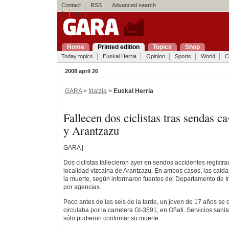
Contact
RSS
Advanced search
fr
en
Home
Printed edition
Topics
Shop
Today topics
Euskal Herria
Opinion
Sports
World
C
2008 april 26
GARA
>
Idatzia
>
Euskal Herria
Fallecen dos ciclistas tras sendas
y Arantzazu
GARA |
Dos ciclistas fallecieron ayer en sendos accidentes registra
localidad vizcaina de Arantzazu. En ambos casos, las caída
la muerte, según informaron fuentes del Departamento de In
por agencias.
Poco antes de las seis de la tarde, un joven de 17 años se 
circulaba por la carretera GI-3591, en Oñati. Servicios sani
sólo pudieron confirmar su muerte.