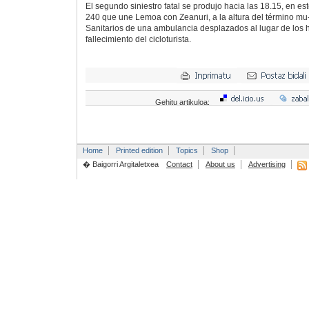
El segundo siniestro fatal se produjo hacia las 18.15, en es
240 que une Lemoa con Zeanuri, a la altura del término mu-
Sanitarios de una ambulancia desplazados al lugar de los 
fallecimiento del cicloturista.
Gehitu artikuloa:
Home
Printed edition
Topics
Shop
� Baigorri Argitaletxea
Contact
About us
Advertising