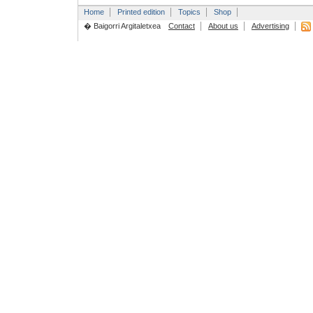
Home
Printed edition
Topics
Shop
� Baigorri Argitaletxea
Contact
About us
Advertising