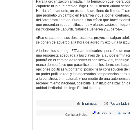
Para la organización armada, ni la formación que lidera Jo
Zapatero ni la que preside Iñigo Urkullu tienen «nada sens
Herria, «únicamente, un oscuro futuro lleno de límites. Y c
que prometió un cambio en Nafarroa y que, por el contrario
del Amejoramiento del Fuero». Una crítica que hace extens
que presentan seudoinstituciones y planes vacíos en lugar
institucional de Lapurdi, Nafarroa Beherea y Zuberoa».
«Eso sí, para que sus despreciables proyectos salgan adelan
se ponen de acuerdo a la hora de agredir y excluir a la izq
A todos ellos se dirige ETA para indicarles que «sólo un m
una respuesta adecuada a las claves de la autodeterminación
pondrá en el camino de resolver el conflicto». Así, conclu
marco democrático que garantice todos los derechos; haga f
opciones políticas y, por tanto, posibilite la consecución de
un poder político real y las necesarias competencias para o
a la construcción nacional; y, por medio de una autonomía
reconocimiento nacional, posibilite la institucionalización de
unidad territorial de Hego Euskal Herria».
Gehitu artikuloa: