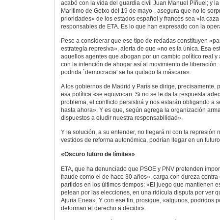
acabó con la vida del guardia civil Juan Manuel Piñuel; y la
Marítimo de Getxo del 19 de mayo-, asegura que no le sor
prioridades» de los estados español y francés sea «la caza 
responsables de ETA. Es lo que han expresado con la oper
Pese a considerar que ese tipo de redadas constituyen «par
estrategia represiva», alerta de que «no es la única. Esa es
aquellos agentes que abogan por un cambio político real y 
con la intención de ahogar así al movimiento de liberación. P
podrida `democracia' se ha quitado la máscara».
A los gobiernos de Madrid y París se dirige, precisamente, 
esa política «se equivocan. Si no se le da la respuesta ade
problema, el conflicto persistirá y nos estarán obligando a
hasta ahora». Y es que, según agrega la organización arm
dispuestos a eludir nuestra responsabilidad».
Y la solución, a su entender, no llegará ni con la represión 
vestidos de reforma autonómica, podrían llegar en un futuro
«Oscuro futuro de límites»
ETA, que ha denunciado que PSOE y PNV pretenden impone
fraude como el de hace 30 años», carga con dureza contra 
partidos en los últimos tiempos: «El juego que mantienen 
pelean por las elecciones, en una ridícula disputa por ver q
Ajuria Enea». Y con ese fin, prosigue, «algunos, podridos po
deforman el derecho a decidir».