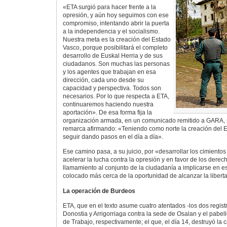
«ETA surgió para hacer frente a la
opresión, y aún hoy seguimos con ese
compromiso, intentando abrir la puerta
a la independencia y el socialismo.
Nuestra meta es la creación del Estado
Vasco, porque posibilitará el completo
desarrollo de Euskal Herria y de sus
ciudadanos. Son muchas las personas
y los agentes que trabajan en esa
dirección, cada uno desde su
capacidad y perspectiva. Todos son
necesarios. Por lo que respecta a ETA,
continuaremos haciendo nuestra
aportación». De esa forma fija la
organización armada, en un comunicado remitido a GARA, 
remarca afirmando: «Teniendo como norte la creación del
seguir dando pasos en el día a día».
Ese camino pasa, a su juicio, por «desarrollar los cimiento
acelerar la lucha contra la opresión y en favor de los derec
llamamiento al conjunto de la ciudadanía a implicarse en e
colocado más cerca de la oportunidad de alcanzar la libert
La operación de Burdeos
ETA, que en el texto asume cuatro atentados -los dos regis
Donostia y Arrigorriaga contra la sede de Osalan y el pabel
de Trabajo, respectivamente; el que, el día 14, destruyó la 