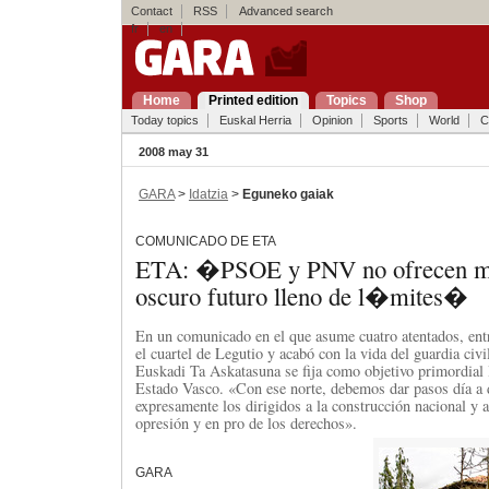
Contact
RSS
Advanced search
fr
en
Home
Printed edition
Topics
Shop
Today topics
Euskal Herria
Opinion
Sports
World
C
2008 may 31
GARA
>
Idatzia
>
Eguneko gaiak
COMUNICADO DE ETA
ETA: �PSOE y PNV no ofrecen 
oscuro futuro lleno de l�mites�
En un comunicado en el que asume cuatro atentados, entr
el cuartel de Legutio y acabó con la vida del guardia civ
Euskadi Ta Askatasuna se fija como objetivo primordial 
Estado Vasco. «Con ese norte, debemos dar pasos día a d
expresamente los dirigidos a la construcción nacional y a
opresión y en pro de los derechos».
GARA