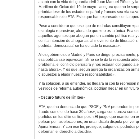
acabó con la vida del guardia civil Juan Manuel Piñuel; y la
Marítimo de Getxo del 19 de mayo-, asegura que no le sor
prioridades» de los estados español y francés sea «la caza 
responsables de ETA. Es lo que han expresado con la oper
Pese a considerar que ese tipo de redadas constituyen «par
estrategia represiva», alerta de que «no es la única. Esa es
aquellos agentes que abogan por un cambio político real y 
con la intención de ahogar así al movimiento de liberación. P
podrida `democracia' se ha quitado la máscara».
A los gobiernos de Madrid y París se dirige, precisamente, 
esa política «se equivocan. Si no se le da la respuesta ade
problema, el conflicto persistirá y nos estarán obligando a
hasta ahora». Y es que, según agrega la organización arm
dispuestos a eludir nuestra responsabilidad».
Y la solución, a su entender, no llegará ni con la represión 
vestidos de reforma autonómica, podrían llegar en un futuro
«Oscuro futuro de límites»
ETA, que ha denunciado que PSOE y PNV pretenden impone
fraude como el de hace 30 años», carga con dureza contra 
partidos en los últimos tiempos: «El juego que mantienen 
pelean por las elecciones, en una ridícula disputa por ver q
Ajuria Enea». Y con ese fin, prosigue, «algunos, podridos po
deforman el derecho a decidir».