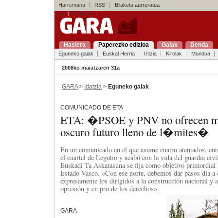
Harremana
RSS
Bilaketa aurreratua
es
fr
en
Hasiera
Paperezko edizioa
Gaiak
Denda
Eguneko gaiak
Euskal Herria
Iritzia
Kirolak
Mundua
2008ko maiatzaren 31a
GARA
>
Idatzia
>
Eguneko gaiak
COMUNICADO DE ETA
ETA: �PSOE y PNV no ofrecen 
oscuro futuro lleno de l�mites�
En un comunicado en el que asume cuatro atentados, entr
el cuartel de Legutio y acabó con la vida del guardia civ
Euskadi Ta Askatasuna se fija como objetivo primordial 
Estado Vasco. «Con ese norte, debemos dar pasos día a d
expresamente los dirigidos a la construcción nacional y a
opresión y en pro de los derechos».
GARA