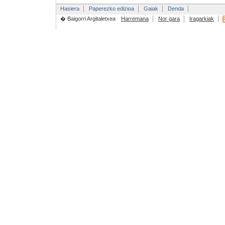
Hasiera
Paperezko edizioa
Gaiak
Denda
� Baigorri Argitaletxea
Harremana
Nor gara
Iragarkiak