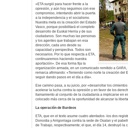
«ETA surgió para hacer frente a la
opresión, y aún hoy seguimos con ese
compromiso, intentando abrir la puerta
a la independencia y el socialismo.
Nuestra meta es la creación del Estado
Vasco, porque posibilitará el completo
desarrollo de Euskal Herria y de sus
ciudadanos. Son muchas las personas
y los agentes que trabajan en esa
dirección, cada uno desde su
capacidad y perspectiva. Todos son
necesarios. Por lo que respecta a ETA,
continuaremos haciendo nuestra
aportación». De esa forma fija la
organización armada, en un comunicado remitido a GARA, 
remarca afirmando: «Teniendo como norte la creación del
seguir dando pasos en el día a día».
Ese camino pasa, a su juicio, por «desarrollar los cimiento
acelerar la lucha contra la opresión y en favor de los derec
llamamiento al conjunto de la ciudadanía a implicarse en e
colocado más cerca de la oportunidad de alcanzar la libert
La operación de Burdeos
ETA, que en el texto asume cuatro atentados -los dos regis
Donostia y Arrigorriaga contra la sede de Osalan y el pabel
de Trabajo, respectivamente; el que, el día 14, destruyó la 