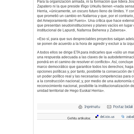
Para la organización armada, ni la formación que lidera Jo
Zapatero ni la que preside Iñigo Urkullu tienen «nada sens
Herria, «únicamente, un oscuro futuro lleno de límites. Y c
que prometió un cambio en Nafarroa y que, por el contrario
del Amejoramiento del Fuero». Una crítica que hace extens
que presentan seudoinstituciones y planes vacíos en lugar
institucional de Lapurdi, Nafarroa Beherea y Zuberoa».
«Eso sí, para que sus despreciables proyectos salgan adelan
se ponen de acuerdo a la hora de agredir y excluir a la izq
A todos ellos se dirige ETA para indicarles que «sólo un m
una respuesta adecuada a las claves de la autodeterminación
pondrá en el camino de resolver el conflicto». Así, conclu
marco democrático que garantice todos los derechos; haga f
opciones políticas y, por tanto, posibilite la consecución de
un poder político real y las necesarias competencias para o
a la construcción nacional; y, por medio de una autonomía
reconocimiento nacional, posibilite la institucionalización de
unidad territorial de Hego Euskal Herria».
Gehitu artikuloa: