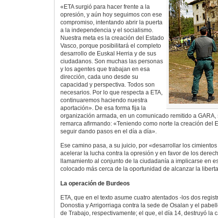
«ETA surgió para hacer frente a la
opresión, y aún hoy seguimos con ese
compromiso, intentando abrir la puerta
a la independencia y el socialismo.
Nuestra meta es la creación del Estado
Vasco, porque posibilitará el completo
desarrollo de Euskal Herria y de sus
ciudadanos. Son muchas las personas
y los agentes que trabajan en esa
dirección, cada uno desde su
capacidad y perspectiva. Todos son
necesarios. Por lo que respecta a ETA,
continuaremos haciendo nuestra
aportación». De esa forma fija la
organización armada, en un comunicado remitido a GARA, 
remarca afirmando: «Teniendo como norte la creación del
seguir dando pasos en el día a día».
Ese camino pasa, a su juicio, por «desarrollar los cimiento
acelerar la lucha contra la opresión y en favor de los derec
llamamiento al conjunto de la ciudadanía a implicarse en e
colocado más cerca de la oportunidad de alcanzar la libert
La operación de Burdeos
ETA, que en el texto asume cuatro atentados -los dos regis
Donostia y Arrigorriaga contra la sede de Osalan y el pabel
de Trabajo, respectivamente; el que, el día 14, destruyó la 