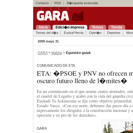
Contacto
RSS
B�squeda avanzada
eu
es
fr
en
Inicio
Edici�n impresa
Temas
Tienda
Temas del d�a
Euskal Herria
Opini�n
Deportes
Mun
2008 mayo 31
GARA
>
Idatzia
>
Eguneko gaiak
COMUNICADO DE ETA
ETA: �PSOE y PNV no ofrecen 
oscuro futuro lleno de l�mites�
En un comunicado en el que asume cuatro atentados, entr
el cuartel de Legutio y acabó con la vida del guardia civ
Euskadi Ta Askatasuna se fija como objetivo primordial 
Estado Vasco. «Con ese norte, debemos dar pasos día a d
expresamente los dirigidos a la construcción nacional y a
opresión y en pro de los derechos».
GARA