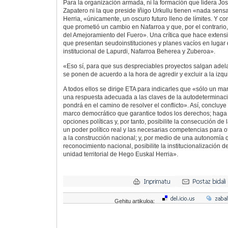
Para la organización armada, ni la formación que lidera Jo
Zapatero ni la que preside Iñigo Urkullu tienen «nada sens
Herria, «únicamente, un oscuro futuro lleno de límites. Y c
que prometió un cambio en Nafarroa y que, por el contrario
del Amejoramiento del Fuero». Una crítica que hace extens
que presentan seudoinstituciones y planes vacíos en lugar
institucional de Lapurdi, Nafarroa Beherea y Zuberoa».
«Eso sí, para que sus despreciables proyectos salgan adelan
se ponen de acuerdo a la hora de agredir y excluir a la izq
A todos ellos se dirige ETA para indicarles que «sólo un m
una respuesta adecuada a las claves de la autodeterminación
pondrá en el camino de resolver el conflicto». Así, conclu
marco democrático que garantice todos los derechos; haga f
opciones políticas y, por tanto, posibilite la consecución de
un poder político real y las necesarias competencias para o
a la construcción nacional; y, por medio de una autonomía
reconocimiento nacional, posibilite la institucionalización de
unidad territorial de Hego Euskal Herria».
Gehitu artikuloa: