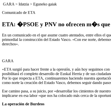
GARA
>
Idatzia
>
Eguneko gaiak
Comunicado de ETA
ETA: �PSOE y PNV no ofrecen m�s que u
En un comunicado en el que asume cuatro atentados, entre ellos el que
primordial la construcción del Estado Vasco. «Con ese norte, debemos d
derechos».
GARA
«ETA surgió para hacer frente a la opresión, y aún hoy seguimos con e
posibilitará el completo desarrollo de Euskal Herria y de sus ciudada
Por lo que respecta a ETA, continuaremos haciendo nuestra aportaci
como norte la creación del Estado Vasco, debemos seguir dando pasos 
Ese camino pasa, a su juicio, por «desarrollar los cimientos de nuestr
implicarse en esa labor «que nos ha colocado más cerca de la oportuni
La operación de Burdeos