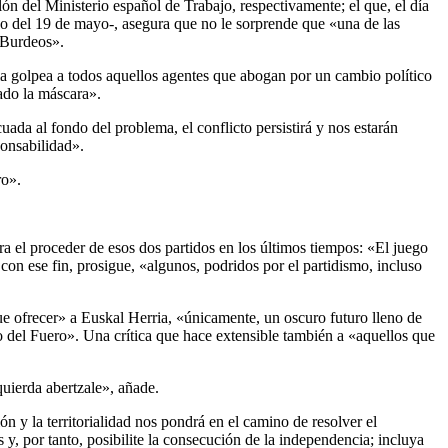
ón del Ministerio español de Trabajo, respectivamente; el que, el día
txo del 19 de mayo-, asegura que no le sorprende que «una de las
e Burdeos».
egia golpea a todos aquellos agentes que abogan por un cambio político
tado la máscara».
uada al fondo del problema, el conflicto persistirá y nos estarán
ponsabilidad».
ro».
l proceder de esos dos partidos en los últimos tiempos: «El juego
con ese fin, prosigue, «algunos, podridos por el partidismo, incluso
ue ofrecer» a Euskal Herria, «únicamente, un oscuro futuro lleno de
 del Fuero». Una crítica que hace extensible también a «aquellos que
quierda abertzale», añade.
 y la territorialidad nos pondrá en el camino de resolver el
y, por tanto, posibilite la consecución de la independencia; incluya