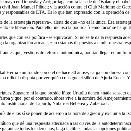
de mayo en Donostia y Arrigorriaga contra la sede de Osalan y el pabell
ia civil Juan Manuel Piñuel; y la acción contra el Club Marítimo de Ge
ntes y responsables de ETA. Es lo que han expresado con la operación d
e de la estrategia represiva», alerta de que «no es la única. Esa estrat
ento de liberación. Para ello, incluso la podrida `democracia' se ha qui
rles que con esa política «se equivocan. Si no se le da la respuesta adec
a la organización armada, «no estamos dispuestos a eludir nuestra res
s fraudes que, vestidos de reforma autonómica, podrían llegar en un futu
erria «un fraude como el de hace 30 años», carga con dureza contra e
a ridícula disputa por ver quién consigue el sillón de Ajuria Enea». Y 
ríguez Zapatero ni la que preside Iñigo Urkullu tienen «nada sensato q
rroa y que, por el contrario, ahora vive a la sombra del Amejoramiento
ento institucional de Lapurdi, Nafarroa Beherea y Zuberoa».
ía de ellos sí se ponen de acuerdo a la hora de agredir y excluir a la iz
ático que dé una respuesta adecuada a las claves de la autodeterminación
rantice todos los derechos; haga factibles todas las opciones políticas 