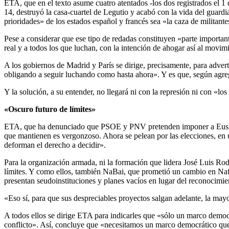
ETA, que en el texto asume cuatro atentados -los dos registrados el 1 
14, destruyó la casa-cuartel de Legutio y acabó con la vida del guard
prioridades» de los estados español y francés sea «la caza de milita
Pese a considerar que ese tipo de redadas constituyen «parte important
real y a todos los que luchan, con la intención de ahogar así al movimi
A los gobiernos de Madrid y París se dirige, precisamente, para adverti
obligando a seguir luchando como hasta ahora». Y es que, según agreg
Y la solución, a su entender, no llegará ni con la represión ni con «lo
«Oscuro futuro de límites»
ETA, que ha denunciado que PSOE y PNV pretenden imponer a Euskal H
que mantienen es vergonzoso. Ahora se pelean por las elecciones, en un
deforman el derecho a decidir».
Para la organización armada, ni la formación que lidera José Luis Rod
límites. Y como ellos, también NaBai, que prometió un cambio en Nafa
presentan seudoinstituciones y planes vacíos en lugar del reconocimi
«Eso sí, para que sus despreciables proyectos salgan adelante, la mayor
A todos ellos se dirige ETA para indicarles que «sólo un marco democr
conflicto». Así, concluye que «necesitamos un marco democrático que ga