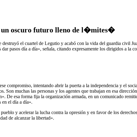
n oscuro futuro lleno de l�mites�
 destruyó el cuartel de Legutio y acabó con la vida del guardia civil 
ar pasos día a día», señala, citando expresamente los dirigidos a la co
se compromiso, intentando abrir la puerta a la independencia y el soci
nos. Son muchas las personas y los agentes que trabajan en esa direcció
ón». De esa forma fija la organización armada, en un comunicado remi
en el día a día».
o pueblo y acelerar la lucha contra la opresión y en favor de los derech
dad de alcanzar la libertad».