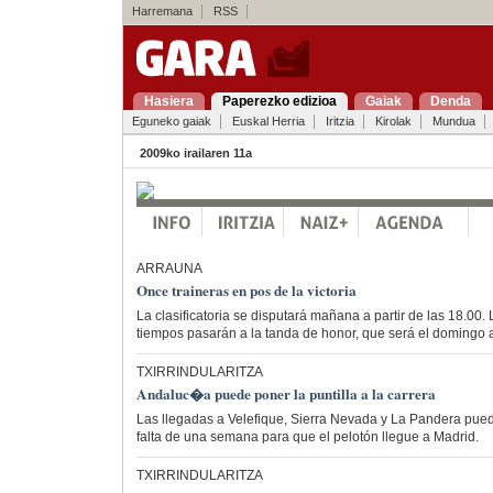
Harremana
RSS
Hasiera
Paperezko edizioa
Gaiak
Denda
Eguneko gaiak
Euskal Herria
Iritzia
Kirolak
Mundua
2009ko irailaren 11a
ARRAUNA
Once traineras en pos de la victoria
La clasificatoria se disputará mañana a partir de las 18.00.
tiempos pasarán a la tanda de honor, que será el domingo a
TXIRRINDULARITZA
Andaluc�a puede poner la puntilla a la carrera
Las llegadas a Velefique, Sierra Nevada y La Pandera puede
falta de una semana para que el pelotón llegue a Madrid.
TXIRRINDULARITZA