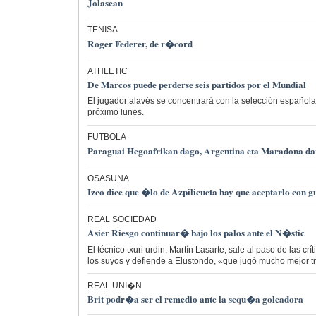
Jolasean
TENISA
Roger Federer, de r�cord
ATHLETIC
De Marcos puede perderse seis partidos por el Mundial
El jugador alavés se concentrará con la selección española 
próximo lunes.
FUTBOLA
Paraguai Hegoafrikan dago, Argentina eta Maradona da
OSASUNA
Izco dice que �lo de Azpilicueta hay que aceptarlo con 
REAL SOCIEDAD
Asier Riesgo continuar� bajo los palos ante el N�stic
El técnico txuri urdin, Martín Lasarte, sale al paso de las crí
los suyos y defiende a Elustondo, «que jugó mucho mejor t
REAL UNI�N
Brit podr�a ser el remedio ante la sequ�a goleadora