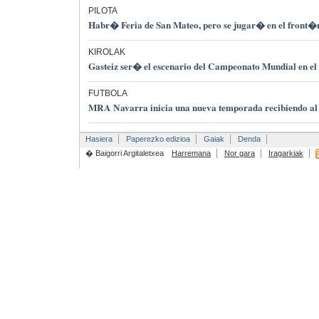
PILOTA
Habr� Feria de San Mateo, pero se jugar� en el front
KIROLAK
Gasteiz ser� el escenario del Campeonato Mundial en e
FUTBOLA
MRA Navarra inicia una nueva temporada recibiendo al
Hasiera
Paperezko edizioa
Gaiak
Denda
� Baigorri Argitaletxea
Harremana
Nor gara
Iragarkiak