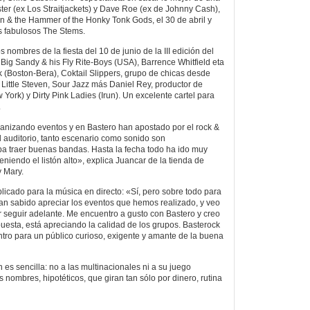
ter (ex Los Straitjackets) y Dave Roe (ex de Johnny Cash),
hen & the Hammer of the Honky Tonk Gods, el 30 de abril y
os fabulosos The Stems.
nombres de la fiesta del 10 de junio de la III edición del
Big Sandy & his Fly Rite-Boys (USA), Barrence Whitfield eta
k (Boston-Bera), Coktail Slippers, grupo de chicas desde
ittle Steven, Sour Jazz más Daniel Rey, productor de
ork) y Dirty Pink Ladies (Irun). Un excelente cartel para
.
nizando eventos y en Bastero han apostado por el rock &
del auditorio, tanto escenario como sonido son
aba traer buenas bandas. Hasta la fecha todo ha ido muy
niendo el listón alto», explica Juancar de la tienda de
 Mary.
icado para la música en directo: «Sí, pero sobre todo para
an sabido apreciar los eventos que hemos realizado, y veo
 seguir adelante. Me encuentro a gusto con Bastero y creo
puesta, está apreciando la calidad de los grupos. Basterock
ro para un público curioso, exigente y amante de la buena
n es sencilla: no a las multinacionales ni a su juego
 nombres, hipotéticos, que giran tan sólo por dinero, rutina