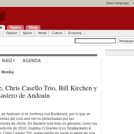
Select language:
on
Topics
Shop
a
Opinion
Sports
World
Culture
Economy
>
Musika
 Chris Casello Trio, Bill Kirchen y
astero de Andoain
a, en Andoain sí se continúa con Basterock, por lo que se
rellas del rock and roll no perturbadas por las
nciones de chicle. En Bastero rock todo es genuino, como las
 edición de 2010: Dadday O Grande (Los Straitjackets) &
; Chris Casello Trio -especialista en sacar lo mejor de una