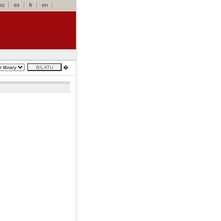
eu
es
fr
en
�