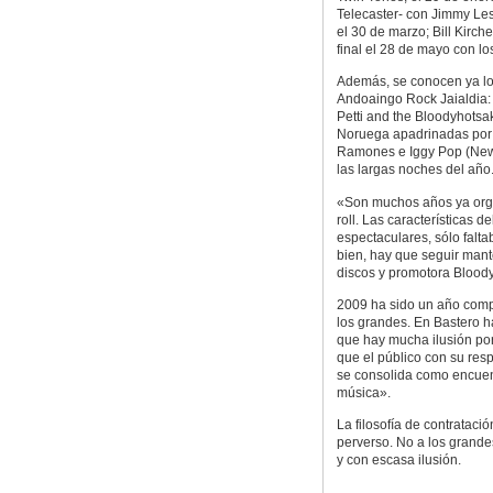
Telecaster- con Jimmy Les
el 30 de marzo; Bill Kirc
final el 28 de mayo con l
Además, se conocen ya los 
Andoaingo Rock Jaialdia: 
Petti and the Bloodyhotsa
Noruega apadrinadas por L
Ramones e Iggy Pop (New Y
las largas noches del año
«Son muchos años ya orga
roll. Las características 
espectaculares, sólo falt
bien, hay que seguir mante
discos y promotora Bloody
2009 ha sido un año compl
los grandes. En Bastero h
que hay mucha ilusión por
que el público con su res
se consolida como encuent
música».
La filosofía de contratació
perverso. No a los grandes
y con escasa ilusión.