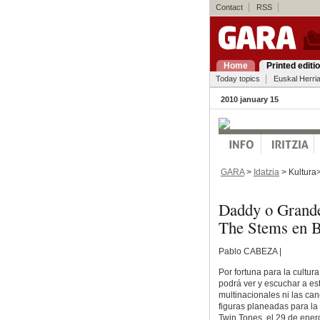
Contact
RSS
Home
Printed editi
Today topics
Euskal Herri
2010 january 15
GARA
>
Idatzia
> Kultura
Daddy o Grande,
The Stems en B
Pablo CABEZA |
Por fortuna para la cultur
podrá ver y escuchar a est
multinacionales ni las ca
figuras planeadas para la
Twin Tones, el 29 de enero