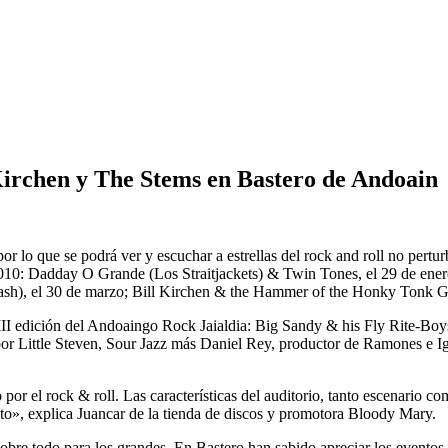
Kirchen y The Stems en Bastero de Andoain
or lo que se podrá ver y escuchar a estrellas del rock and roll no pertu
010: Dadday O Grande (Los Straitjackets) & Twin Tones, el 29 de enero;
sh), el 30 de marzo; Bill Kirchen & the Hammer of the Honky Tonk God
 III edición del Andoaingo Rock Jaialdia: Big Sandy & his Fly Rite-Bo
por Little Steven, Sour Jazz más Daniel Rey, productor de Ramones e I
 el rock & roll. Las características del auditorio, tanto escenario com
lto», explica Juancar de la tienda de discos y promotora Bloody Mary.
sobre todo para los grandes. En Bastero han sabido apreciar los evento