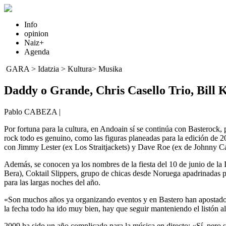
Info
opinion
Naiz+
Agenda
GARA
>
Idatzia
> Kultura>
Musika
Daddy o Grande, Chris Casello Trio, Bill 
Pablo CABEZA |
Por fortuna para la cultura, en Andoain sí se continúa con Basterock, p
rock todo es genuino, como las figuras planeadas para la edición de 2
con Jimmy Lester (ex Los Straitjackets) y Dave Roe (ex de Johnny Ca
Además, se conocen ya los nombres de la fiesta del 10 de junio de la
Bera), Coktail Slippers, grupo de chicas desde Noruega apadrinadas 
para las largas noches del año.
«Son muchos años ya organizando eventos y en Bastero han apostado por
la fecha todo ha ido muy bien, hay que seguir manteniendo el listón a
2009 ha sido un año complicado para la música en directo: «Sí, pero 