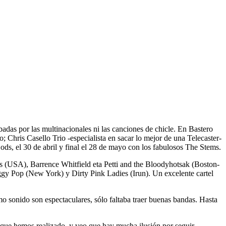
rbadas por las multinacionales ni las canciones de chicle. En Bastero
 Chris Casello Trio -especialista en sacar lo mejor de una Telecaster-
s, el 30 de abril y final el 28 de mayo con los fabulosos The Stems.
ys (USA), Barrence Whitfield eta Petti and the Bloodyhotsak (Boston-
ggy Pop (New York) y Dirty Pink Ladies (Irun). Un excelente cartel
o sonido son espectaculares, sólo faltaba traer buenas bandas. Hasta
s que hemos realizado, y veo que hay mucha ilusión por seguir