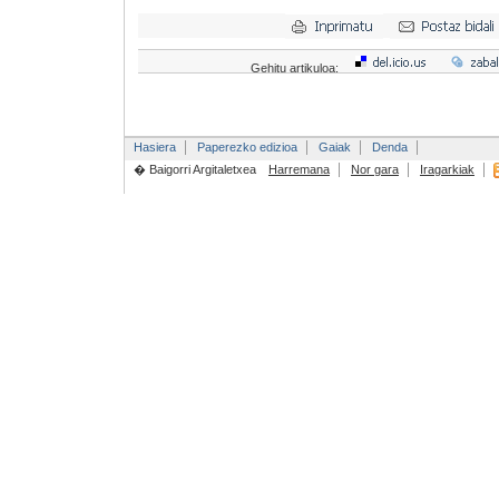
Gehitu artikuloa:
Hasiera
Paperezko edizioa
Gaiak
Denda
� Baigorri Argitaletxea
Harremana
Nor gara
Iragarkiak