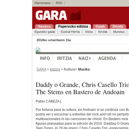
Harremana
RSS
Hasiera
Paperezko edizioa
Gaiak
Denda
Eguneko gaiak
Euskal Herria
Iritzia
Kirolak
Mundua
2010ko urtarrilaren 15a
GARA
>
Idatzia
> Kultura>
Musika
Daddy o Grande, Chris Casello Trio
The Stems en Bastero de Andoain
Pablo CABEZA |
Por fortuna para la cultura, en Andoain sí se continúa con B
podrá ver y escuchar a estrellas del rock and roll no pertur
multinacionales ni las canciones de chicle. En Bastero roc
figuras planeadas para la edición de 2010: Dadday O Grande
Twin Tones, el 29 de enero; Chris Casello Trio -especialist