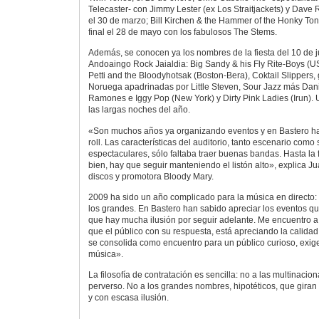
Telecaster- con Jimmy Lester (ex Los Straitjackets) y Dave
el 30 de marzo; Bill Kirchen & the Hammer of the Honky Tonk
final el 28 de mayo con los fabulosos The Stems.
Además, se conocen ya los nombres de la fiesta del 10 de jun
Andoaingo Rock Jaialdia: Big Sandy & his Fly Rite-Boys (US
Petti and the Bloodyhotsak (Boston-Bera), Coktail Slippers
Noruega apadrinadas por Little Steven, Sour Jazz más Dani
Ramones e Iggy Pop (New York) y Dirty Pink Ladies (Irun). 
las largas noches del año.
«Son muchos años ya organizando eventos y en Bastero ha
roll. Las características del auditorio, tanto escenario como
espectaculares, sólo faltaba traer buenas bandas. Hasta la
bien, hay que seguir manteniendo el listón alto», explica Ju
discos y promotora Bloody Mary.
2009 ha sido un año complicado para la música en directo: 
los grandes. En Bastero han sabido apreciar los eventos q
que hay mucha ilusión por seguir adelante. Me encuentro a
que el público con su respuesta, está apreciando la calidad
se consolida como encuentro para un público curioso, exig
música».
La filosofía de contratación es sencilla: no a las multinacion
perverso. No a los grandes nombres, hipotéticos, que giran t
y con escasa ilusión.