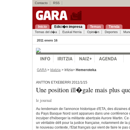
Contacto
RSS
Inicio
Edici�n impresa
Temas
Tienda
Temas del d�a
Euskal Herria
Opini�n
Deportes
Mun
2011 enero 16
GARA
>
Idatzia
> Iritzia>
Hemeroteka
ANTTON ETXEBERRI 2011/1/15
Une position ill�gale mais plus qu
le journal
Au lendemain de l'annonce historique d'ETA, des dizaines d
du Pays Basque Nord sont apparues dans une conférence d
inculper d'héberger la militante abertzale Aurore Martin. Ce
un véritable défi pour la justice française, notamment de la
le nouveau contexte, l'Etat français qui vient de faire le pas