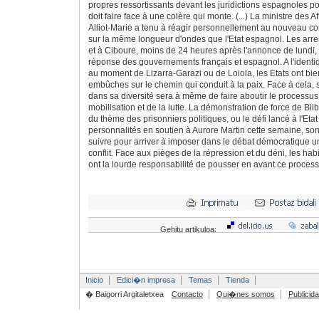
propres ressortissants devant les juridictions espagnoles po
doit faire face à une colère qui monte. (...) La ministre des 
Alliot-Marie a tenu à réagir personnellement au nouveau cont
sur la même longueur d'ondes que l'Etat espagnol. Les arre
et à Ciboure, moins de 24 heures après l'annonce de lundi, 
réponse des gouvernements français et espagnol. A l'identi
au moment de Lizarra-Garazi ou de Loiola, les Etats ont bie
embûches sur le chemin qui conduit à la paix. Face à cela,
dans sa diversité sera à même de faire aboutir le processus.
mobilisation et de la lutte. La démonstration de force de Bi
du thème des prisonniers politiques, ou le défi lancé à l'Etat
personnalités en soutien à Aurore Martin cette semaine, so
suivre pour arriver à imposer dans le débat démocratique un
conflit. Face aux pièges de la répression et du déni, les ha
ont la lourde responsabilité de pousser en avant ce processus
Gehitu artikuloa:
Inicio
Edici�n impresa
Temas
Tienda
� Baigorri Argitaletxea
Contacto
Qui�nes somos
Publicid