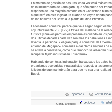
En materia de gestión de basuras, cada vez está más cerca l
de la incineradora de Zabalgarbi, que sólo puede ser frenada
disponen de una mayoría cómoda en el Consistorio bilbain
a que será en esta legislatura cuando se vayan dando pasos
de las basuras del Botxo a la planta de Mina Primitiva.
El desarrollo comarcal parece que va a llegar, según el m
coyunturalmente PSE y PP, a través del mallado de la red de 
turística y nuevos parques empresariales cuando en los pol
dos últimas décadas cada vez son más los pabellones e ind
levanta la persiona. Y el gran parque comercial de Ezkerra
entorno de Megapark- comienza a dar claros síntomas de a
se atreva a confesarlo, como que tampoco se advierten nu
recuperar tejido industrial en Enkarterriak.
Hablando de confesar, indignación ha causado los datos h
organismos ecologistas y naturalistas respecto a las prome
jelkides de que maniobrarán para que no sea una realidad 
Butroi.
Gehitu artikuloa: