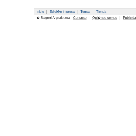
Inicio
Edici�n impresa
Temas
Tienda
� Baigorri Argitaletxea
Contacto
Qui�nes somos
Publicid