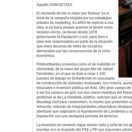
Agustín GOIKOETXEA
El momento de dar lo mejor por Bizkaia'' es el
lema de la campaña elegida por los estrategas
jelkides de marketing. Es difícil de replicar a esa
idea, si no fuera porque quienes la tienen como
reclamo electo- ral llevan desde 1979
gobernando la Diputación y son, para bien o
para mal, responsables en parte de la situación
que viven decenas de miles de vizcainos
atenazados por las consecuencias de la crisis
económica.
Rimbombantes proyectos como el de Habidite en
Alonsotegi, de la mano del grupo Afer de Jabyer
Fernández, en el que se iban a crear 1.100
puestos de trabajo en Enkarterriak en una planta
de construcción de viviendas modulares, son historia, aun
tribunales e inversión pública sin fruto. Otro gran campo d
a ser los campos de golf, con dos claras muestras del fraca
gestionan el de La Arboleda, público, solicitan que se rene
Meaztegi Golf para «sobrevivir», lo mismo que pretenden en
Artxanda, rodeado de irregularidades urbanísticas destapad
abertzale que salpicaron al Ayuntamiento de Larrabetzu y 
Diputación con una ventajosa permuta de terrenos.
La inversión en cemento sigue siendo salto y seña de los ge
cuentan con el respaldo del PSE y PP, sus supuestos advers