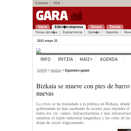
Contacto
RSS
Inicio
Edici�n impresa
Temas
Tienda
Temas del d�a
Euskal Herria
Opini�n
Deportes
Mun
2011 mayo 21
GARA
>
Idatzia
>
Eguneko gaiak
Bizkaia se mueve con pies de barro 
nuevas
La crisis se ha trasladado a la política en Bizkaia, dond
gobernando no han cambiado de recetas para extender el 
todos los viz- cainos. Infraestructuras y más infraestruc
mientras el tejido industrial languidece y las colas de la
dejan de crecer trágicamente.