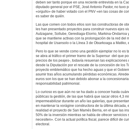
deben ser tanto porque en una reciente entrevista en la Ca
diputado general por el PSE, José Antonio Pastor, no tuvo 
«orgullo» de haber votado con el PNV «en las cosas de co
es saber de quién.
Las que comen con todos ellos son las constructoras de obr
les han presentado proyectos para construir nuevos ejes vi
Autzagane, Sollube, Gerediaga-Elorrio, Markina-Ondarroa y
que se mantiene activas con la prolongación de la red del m
hospital de Usansolo o la Línea 3 de Otxarkoaga a Matiko, 
Pero lo que se vende como una gestión ejemplar no lo es ta
se abra al tráfico el primer tramo de la Supersur -del que p
precios de los peajes-, todavía resuenan las explicaciones
desde la Diputación por el rescate de la concesión de los T
proyecto emblemático que ha hecho aguas y que el Gobiern
asumir tras años acumulando pérdidas económicas. Alrede
euros son los que se han debido abonar a la concesionaria
responsabilidad patrimonial.
Lo curioso es que aún no se ha dado a conocer hasta cuán
públicas la gestión, de las que habrá que sacar otros 4,3 m
impermeabilizar durante un año las galerías, que presenta
en mantenar la vorágine constructora de la última década, e
realidad el proyecto de San Mamés Berria, en el que las in
50% de la inversión mientras se habla de ofrecer servicios 
necesiten». Con la actual política fiscal, parece difícil de c
electoral.