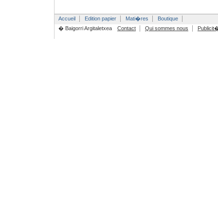
Accueil
Edition papier
Mati�res
Boutique
� Baigorri Argitaletxea
Contact
Qui sommes nous
Publicit