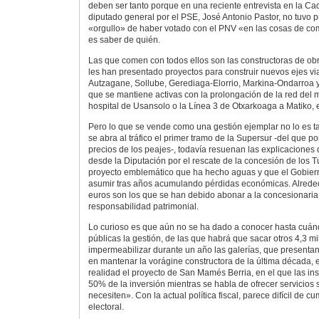
deben ser tanto porque en una reciente entrevista en la Ca
diputado general por el PSE, José Antonio Pastor, no tuvo 
«orgullo» de haber votado con el PNV «en las cosas de co
es saber de quién.
Las que comen con todos ellos son las constructoras de obr
les han presentado proyectos para construir nuevos ejes vi
Autzagane, Sollube, Gerediaga-Elorrio, Markina-Ondarroa y
que se mantiene activas con la prolongación de la red del m
hospital de Usansolo o la Línea 3 de Otxarkoaga a Matiko, 
Pero lo que se vende como una gestión ejemplar no lo es ta
se abra al tráfico el primer tramo de la Supersur -del que p
precios de los peajes-, todavía resuenan las explicaciones
desde la Diputación por el rescate de la concesión de los T
proyecto emblemático que ha hecho aguas y que el Gobiern
asumir tras años acumulando pérdidas económicas. Alrede
euros son los que se han debido abonar a la concesionaria
responsabilidad patrimonial.
Lo curioso es que aún no se ha dado a conocer hasta cuán
públicas la gestión, de las que habrá que sacar otros 4,3 m
impermeabilizar durante un año las galerías, que presenta
en mantenar la vorágine constructora de la última década, e
realidad el proyecto de San Mamés Berria, en el que las in
50% de la inversión mientras se habla de ofrecer servicios 
necesiten». Con la actual política fiscal, parece difícil de c
electoral.