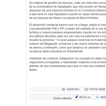
En materia de gestión de basuras, cada vez está más cerca l
de la incineradora de Zabalgarbi, que sólo puede ser frenada
disponen de una mayoría cómoda en el Consistorio bilbain
a que será en esta legislatura cuando se vayan dando pasos
de las basuras del Botxo a la planta de Mina Primitiva.
El desarrollo comarcal parece que va a llegar, según el m
coyunturalmente PSE y PP, a través del mallado de la red de 
turística y nuevos parques empresariales cuando en los pol
dos últimas décadas cada vez son más los pabellones e ind
levanta la persiona. Y el gran parque comercial de Ezkerra
entorno de Megapark- comienza a dar claros síntomas de a
se atreva a confesarlo, como que tampoco se advierten nu
recuperar tejido industrial en Enkarterriak.
Hablando de confesar, indignación ha causado los datos h
organismos ecologistas y naturalistas respecto a las prome
jelkides de que maniobrarán para que no sea una realidad 
Butroi.
Gehitu artikuloa: