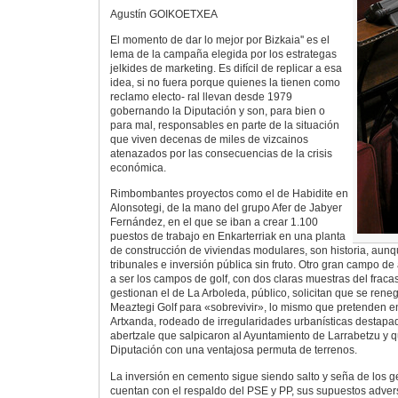
Agustín GOIKOETXEA
El momento de dar lo mejor por Bizkaia'' es el
lema de la campaña elegida por los estrategas
jelkides de marketing. Es difícil de replicar a esa
idea, si no fuera porque quienes la tienen como
reclamo electo- ral llevan desde 1979
gobernando la Diputación y son, para bien o
para mal, responsables en parte de la situación
que viven decenas de miles de vizcainos
atenazados por las consecuencias de la crisis
económica.
Rimbombantes proyectos como el de Habidite en
Alonsotegi, de la mano del grupo Afer de Jabyer
Fernández, en el que se iban a crear 1.100
puestos de trabajo en Enkarterriak en una planta
de construcción de viviendas modulares, son historia, aun
tribunales e inversión pública sin fruto. Otro gran campo d
a ser los campos de golf, con dos claras muestras del fraca
gestionan el de La Arboleda, público, solicitan que se rene
Meaztegi Golf para «sobrevivir», lo mismo que pretenden en
Artxanda, rodeado de irregularidades urbanísticas destapad
abertzale que salpicaron al Ayuntamiento de Larrabetzu y 
Diputación con una ventajosa permuta de terrenos.
La inversión en cemento sigue siendo salto y seña de los ge
cuentan con el respaldo del PSE y PP, sus supuestos advers