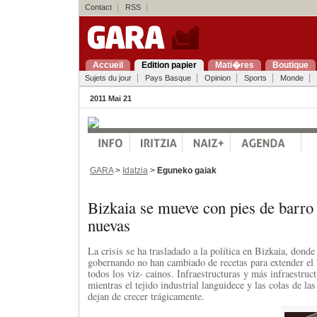
Contact
RSS
Accueil
Edition papier
Mati�res
Boutique
Sujets du jour
Pays Basque
Opinion
Sports
Monde
2011 Mai 21
GARA
>
Idatzia
>
Eguneko gaiak
Bizkaia se mueve con pies de barro 
nuevas
La crisis se ha trasladado a la política en Bizkaia, dond
gobernando no han cambiado de recetas para extender el 
todos los viz- cainos. Infraestructuras y más infraestruc
mientras el tejido industrial languidece y las colas de la
dejan de crecer trágicamente.