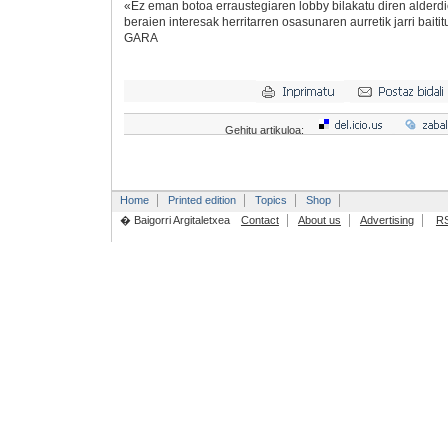
«Ez eman botoa erraustegiaren lobby bilakatu diren alderdi
beraien interesak herritarren osasunaren aurretik jarri baitit
GARA
Gehitu artikuloa:
Home
Printed edition
Topics
Shop
� Baigorri Argitaletxea
Contact
About us
Advertising
R