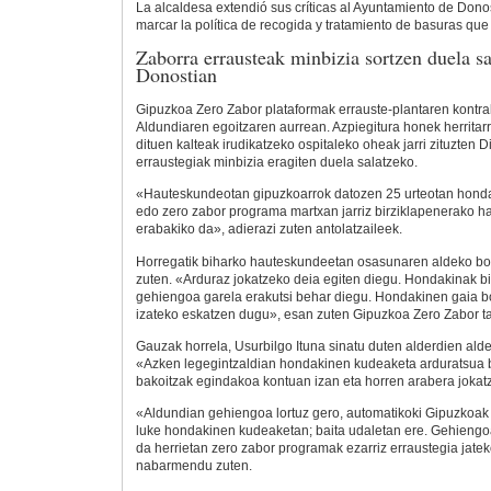
La alcaldesa extendió sus críticas al Ayuntamiento de Dono
marcar la política de recogida y tratamiento de basuras qu
Zaborra errausteak minbizia sortzen duela sa
Donostian
Gipuzkoa Zero Zabor plataformak errauste-plantaren kontrak
Aldundiaren egoitzaren aurrean. Azpiegitura honek herrita
dituen kalteak irudikatzeko ospitaleko oheak jarri zituzten 
erraustegiak minbizia eragiten duela salatzeko.
«Hauteskundeotan gipuzkoarrok datozen 25 urteotan honda
edo zero zabor programa martxan jarriz birziklapenerako h
erabakiko da», adierazi zuten antolatzaileek.
Horregatik biharko hauteskundeetan osasunaren aldeko bo
zuten. «Arduraz jokatzeko deia egiten diegu. Hondakinak b
gehiengoa garela erakutsi behar diegu. Hondakinen gaia 
izateko eskatzen dugu», esan zuten Gipuzkoa Zero Zabor t
Gauzak horrela, Usurbilgo Ituna sinatu duten alderdien ald
«Azken legegintzaldian hondakinen kudeaketa arduratsua b
bakoitzak egindakoa kontuan izan eta horren arabera jokat
«Aldundian gehiengoa lortuz gero, automatikoki Gipuzkoa
luke hondakinen kudeaketan; baita udaletan ere. Gehiengoa
da herrietan zero zabor programak ezarriz erraustegia jate
nabarmendu zuten.