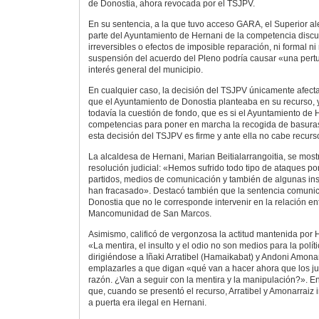
de Donostia, ahora revocada por el TSJPV.
En su sentencia, a la que tuvo acceso GARA, el Superior ale
parte del Ayuntamiento de Hernani de la competencia discu
irreversibles o efectos de imposible reparación, ni formal n
suspensión del acuerdo del Pleno podría causar «una pertu
interés general del municipio.
En cualquier caso, la decisión del TSJPV únicamente afecta
que el Ayuntamiento de Donostia planteaba en su recurso, y
todavía la cuestión de fondo, que es si el Ayuntamiento de 
competencias para poner en marcha la recogida de basuras 
esta decisión del TSJPV es firme y ante ella no cabe recurs
La alcaldesa de Hernani, Marian Beitialarrangoitia, se most
resolución judicial: «Hemos sufrido todo tipo de ataques po
partidos, medios de comunicación y también de algunas inst
han fracasado». Destacó también que la sentencia comunic
Donostia que no le corresponde intervenir en la relación ent
Mancomunidad de San Marcos.
Asimismo, calificó de vergonzosa la actitud mantenida por
«La mentira, el insulto y el odio no son medios para la polít
dirigiéndose a Iñaki Arratibel (Hamaikabat) y Andoni Amona
emplazarles a que digan «qué van a hacer ahora que los ju
razón. ¿Van a seguir con la mentira y la manipulación?». En
que, cuando se presentó el recurso, Arratibel y Amonarraiz i
a puerta era ilegal en Hernani.