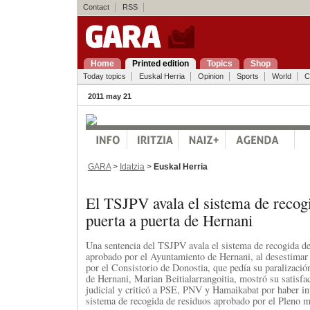
Contact
RSS
Home
Printed edition
Topics
Shop
Today topics
Euskal Herria
Opinion
Sports
World
C
2011 may 21
GARA
>
Idatzia
>
Euskal Herria
El TSJPV avala el sistema de recog
puerta a puerta de Hernani
Una sentencia del TSJPV avala el sistema de recogida de
aprobado por el Ayuntamiento de Hernani, al desestimar
por el Consistorio de Donostia, que pedía su paralización
de Hernani, Marian Beitialarrangoitia, mostró su satisfa
judicial y criticó a PSE, PNV y Hamaikabat por haber int
sistema de recogida de residuos aprobado por el Pleno m