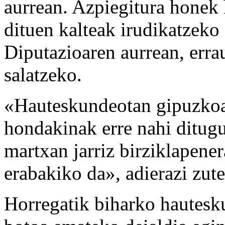
aurrean. Azpiegitura honek 
dituen kalteak irudikatzeko 
Diputazioaren aurrean, erra
salatzeko.
«Hauteskundeotan gipuzkoa
hondakinak erre nahi ditug
martxan jarriz birziklapene
erabakiko da», adierazi zute
Horregatik biharko hautesk