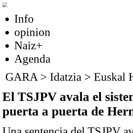
Info
opinion
Naiz+
Agenda
GARA
>
Idatzia
>
Euskal 
El TSJPV avala el siste
puerta a puerta de Her
Una sentencia del TSJPV ava