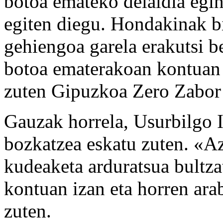
botoa emateko deialdia egin
egiten diegu. Hondakinak b
gehiengoa garela erakutsi 
botoa ematerakoan kontuan 
zuten Gipuzkoa Zero Zabor 
Gauzak horrela, Usurbilgo I
bozkatzea eskatu zuten. «A
kudeaketa arduratsua bultza
kontuan izan eta horren ara
zuten.