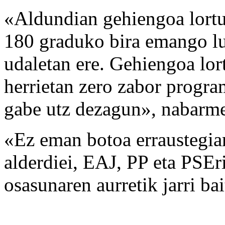
«Aldundian gehiengoa lort
180 graduko bira emango lu
udaletan ere. Gehiengoa lor
herrietan zero zabor program
gabe utz dezagun», nabarm
«Ez eman botoa erraustegiar
alderdiei, EAJ, PP eta PSEri
osasunaren aurretik jarri b