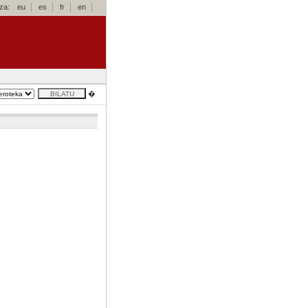
za:
eu
es
fr
en
�