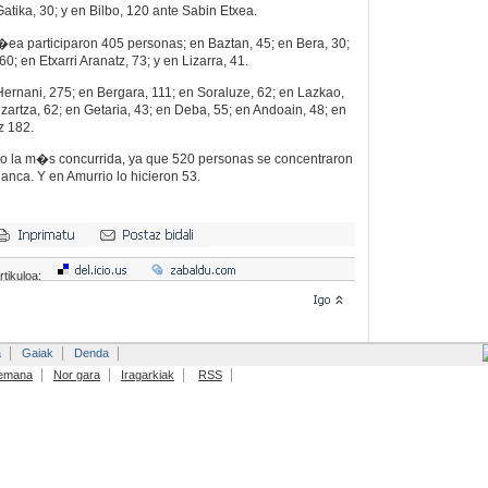
atika, 30; y en Bilbo, 120 ante Sabin Etxea.
�ea participaron 405 personas; en Baztan, 45; en Bera, 30;
60; en Etxarri Aranatz, 73; y en Lizarra, 41.
ernani, 275; en Bergara, 111; en Soraluze, 62; en Lazkao,
izartza, 62; en Getaria, 43; en Deba, 55; en Andoain, 48; en
z 182.
bo la m�s concurrida, ya que 520 personas se concentraron
lanca. Y en Amurrio lo hicieron 53.
rtikuloa:
a
Gaiak
Denda
emana
Nor gara
Iragarkiak
RSS