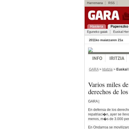
Harremana
RSS
Hasiera
Paperezko 
Eguneko gaiak
Euskal Her
2011ko maiatzaren 21a
GARA
>
Idatzia
>
Euskal 
Varios miles de
derechos de los
GARA |
En defensa de los derecho
repatriaci�n, ayer se llev
menos, m�s de 3.000 per
En Ondarroa se movilizaro