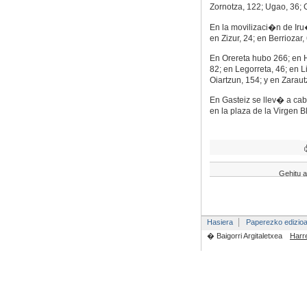
Zornotza, 122; Ugao, 36; G
En la movilizaci�n de Iru
en Zizur, 24; en Berriozar, 
En Orereta hubo 266; en H
82; en Legorreta, 46; en L
Oiartzun, 154; y en Zaraut
En Gasteiz se llev� a ca
en la plaza de la Virgen B
Gehitu a
Hasiera
Paperezko edizio
� Baigorri Argitaletxea
Harr