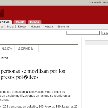
Hautatu hizkunt
edizioa
Gaiak
Denda
ria
Iritzia
Kirolak
Mundua
Kultura
Ekonomia
Herria
 personas se movilizan por los
 presos pol�ticos
s de los presos pol�ticos vascos y para exigir su
aron a cabo movilizaciones en las que se reunieron, al
sonas.
n 258 personas; en Lekeitio, 140; Algorta, 180; Lezama, 22;