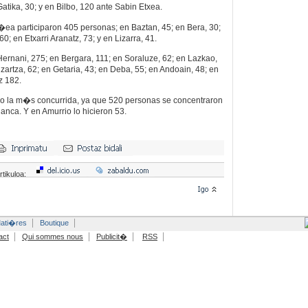
atika, 30; y en Bilbo, 120 ante Sabin Etxea.
�ea participaron 405 personas; en Baztan, 45; en Bera, 30;
60; en Etxarri Aranatz, 73; y en Lizarra, 41.
ernani, 275; en Bergara, 111; en Soraluze, 62; en Lazkao,
izartza, 62; en Getaria, 43; en Deba, 55; en Andoain, 48; en
z 182.
bo la m�s concurrida, ya que 520 personas se concentraron
lanca. Y en Amurrio lo hicieron 53.
rtikuloa:
ati�res
Boutique
act
Qui sommes nous
Publicit�
RSS