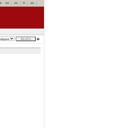
e:
eu
es
fr
en
�