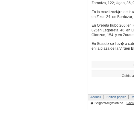
Zornotza, 122; Ugao, 36; G
En la movilizaci�n de Iru
en Zizur, 24; en Berriozar, 
En Orereta hubo 266; en H
82; en Legorreta, 46; en L
Oiartzun, 154; y en Zaraut
En Gasteiz se llev� a ca
en la plaza de la Virgen B
Gehitu a
Accueil
Edition papier
M
� Baigorri Argitaletxea
Cont