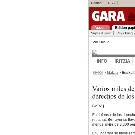
Contact
RSS
Accueil
Edition pap
Sujets du jour
Pays Basqu
2011 Mai 21
GARA
>
Idatzia
>
Euskal 
Varios miles de
derechos de los
GARA |
En defensa de los derecho
repatriaci�n, ayer se llev
menos, m�s de 3.000 per
En Ondarroa se movilizaro