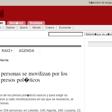
S�lection de langu
ier
Mati�res
Boutique
e
Opinion
Sports
Monde
Culture
Economie
Herria
 personas se movilizan por los
 presos pol�ticos
s de los presos pol�ticos vascos y para exigir su
aron a cabo movilizaciones en las que se reunieron, al
sonas.
n 258 personas; en Lekeitio, 140; Algorta, 180; Lezama, 22;