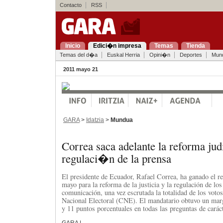
Contacto
RSS
Inicio
Edici�n impresa
Temas
Tienda
Temas del d�a
Euskal Herria
Opini�n
Deportes
Mun
2011 mayo 21
GARA
>
Idatzia
>
Mundua
Correa saca adelante la reforma judi
regulaci�n de la prensa
El presidente de Ecuador, Rafael Correa, ha ganado el r
mayo para la reforma de la justicia y la regulación de lo
comunicación, una vez escrutada la totalidad de los voto
Nacional Electoral (CNE). El mandatario obtuvo un marg
y 11 puntos porcentuales en todas las preguntas de caráct
GARA |