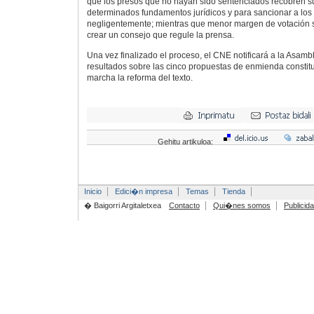
que los presos que no hayan sido sentenciados recobren su 
determinados fundamentos jurídicos y para sancionar a los
negligentemente; mientras que menor margen de votación s
crear un consejo que regule la prensa.
Una vez finalizado el proceso, el CNE notificará a la Asamb
resultados sobre las cinco propuestas de enmienda constit
marcha la reforma del texto.
Gehitu artikuloa:
Inicio
Edici�n impresa
Temas
Tienda
� Baigorri Argitaletxea
Contacto
Qui�nes somos
Publicid