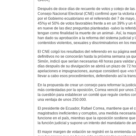
Después de doce días de recuento de votos y cotejo de las a
Consejo Nacional Electoral (CNE) confirmó ayer la victoria
por el Gobierno ecuatoriano en el referendo del 7 de mayo,
45%y el 50% de votos favorables frente a en un 39% y un 
en nueve de las diez preguntas planteadas -salvo la referi
tengan como finalidad la muerte de un animal-. Así, la mayo
han dado su aprobación a la reforma del sistema judicial y 
contenidos violentos, sexuales y discriminatorios en los m
El CNE colgó los resultados del referendo en su página web
definitivos no se conocerán hasta la próxima semana ya qu
Simón, indicó que serían necesarias 48 horas para validar y
días después de su divulgación se abrirá un plazo de 72 ho
apelaciones e impugnaciones, aunque consideró que «no 
llevar a cabo esos procedimientos, defendiendo así la trans
En la propuesta de crear un consejo para reformar la justic
más contestadas por la oposición, Correa venció por unos 
la cuestión para establecer un comité que regule ciertos c
una ventaja de unos 250.000.
El presidente de Ecuador, Rafael Correa, mantiene que el 
magistrados ineficientes y corruptos, una medida necesaria 
funcione en el país, mientras que la oposición sostiene que
la función judicial y supone un intento del mandatario de 
El mayor margen de votación se registró en la enmienda con