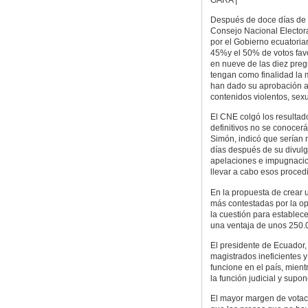
Después de doce días de re
Consejo Nacional Electora
por el Gobierno ecuatoria
45%y el 50% de votos fav
en nueve de las diez preg
tengan como finalidad la 
han dado su aprobación a l
contenidos violentos, sex
El CNE colgó los resultad
definitivos no se conocer
Simón, indicó que serían n
días después de su divulg
apelaciones e impugnaci
llevar a cabo esos procedi
En la propuesta de crear u
más contestadas por la op
la cuestión para establec
una ventaja de unos 250.
El presidente de Ecuador,
magistrados ineficientes y
funcione en el país, mien
la función judicial y sup
El mayor margen de votaci