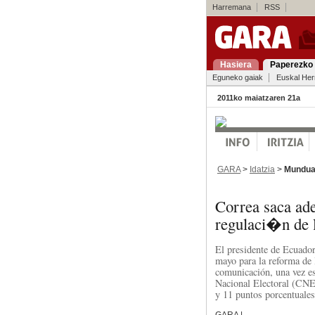
Harremana
RSS
Hasiera
Paperezko 
Eguneko gaiak
Euskal Her
2011ko maiatzaren 21a
GARA
>
Idatzia
>
Mundu
Correa saca adel
regulaci�n de 
El presidente de Ecuador
mayo para la reforma de l
comunicación, una vez es
Nacional Electoral (CNE
y 11 puntos porcentuales 
GARA |