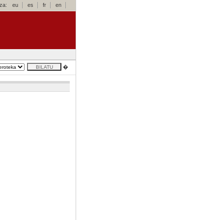
za:
eu
es
fr
en
�