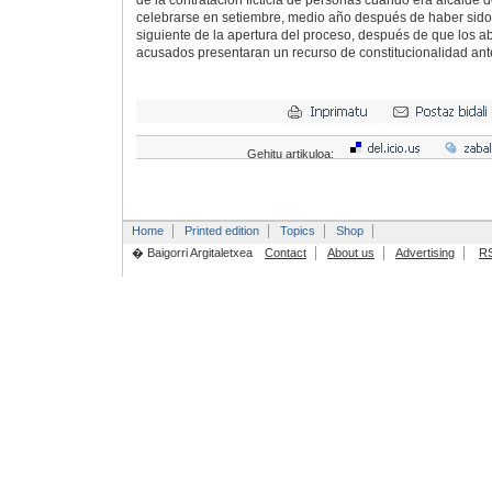
de la contratación ficticia de personas cuando era alcalde de
celebrarse en setiembre, medio año después de haber sido
siguiente de la apertura del proceso, después de que los 
acusados presentaran un recurso de constitucionalidad an
Gehitu artikuloa:
Home
Printed edition
Topics
Shop
� Baigorri Argitaletxea
Contact
About us
Advertising
R