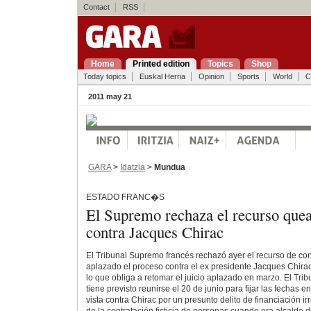
Contact
RSS
Home
Printed edition
Topics
Shop
Today topics
Euskal Herria
Opinion
Sports
World
C
2011 may 21
GARA
>
Idatzia
>
Mundua
ESTADO FRANC�S
El Supremo rechaza el recurso quea
contra Jacques Chirac
El Tribunal Supremo francés rechazó ayer el recurso de con
aplazado el proceso contra el ex presidente Jacques Chirac
lo que obliga a retomar el juicio aplazado en marzo. El Tri
tiene previsto reunirse el 20 de junio para fijar las fechas e
vista contra Chirac por un presunto delito de financiación ir