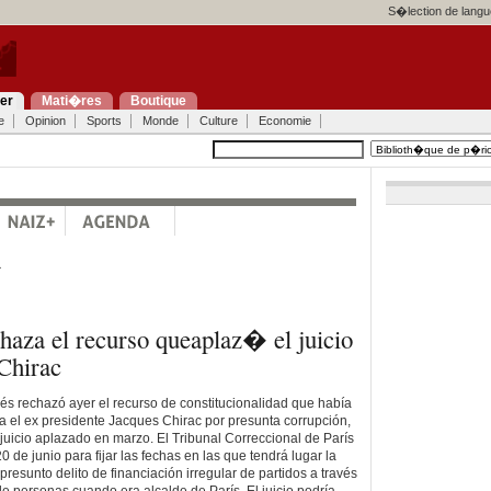
S�lection de langu
ier
Mati�res
Boutique
e
Opinion
Sports
Monde
Culture
Economie
a
aza el recurso queaplaz� el juicio
Chirac
és rechazó ayer el recurso de constitucionalidad que había
a el ex presidente Jacques Chirac por presunta corrupción,
 juicio aplazado en marzo. El Tribunal Correccional de París
20 de junio para fijar las fechas en las que tendrá lugar la
presunto delito de financiación irregular de partidos a través