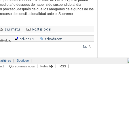
a de personas cuando era alcalde de París. El juicio podría
 medio año después de haber sido suspendido al día
del proceso, después de que los abogados de algunos de los
recurso de constitucionalidad ante el Supremo.
rtikuloa:
ati�res
Boutique
act
Qui sommes nous
Publicit�
RSS