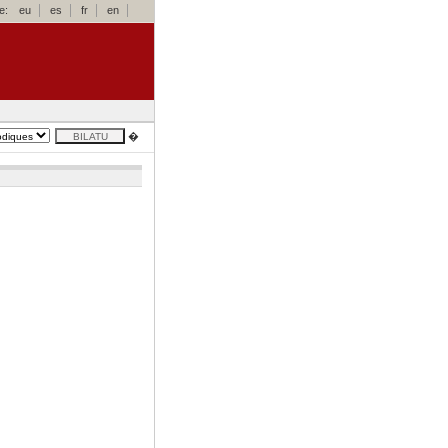
e:
eu
es
fr
en
�