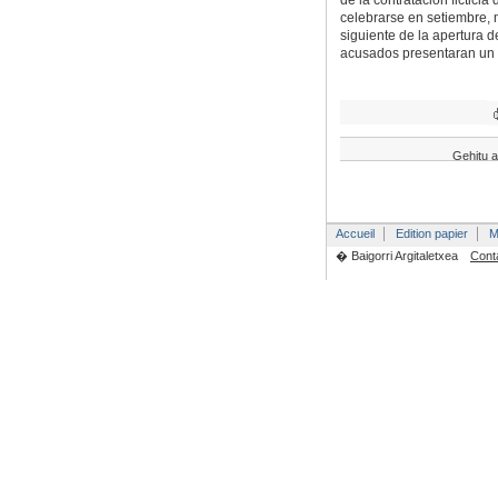
de la contratación fictici
celebrarse en setiembre,
siguiente de la apertura 
acusados presentaran un 
Gehitu a
Accueil
Edition papier
M
� Baigorri Argitaletxea
Cont