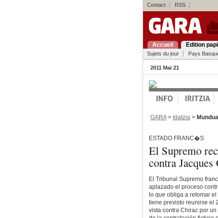
Contact
RSS
Accueil
Edition pap
Sujets du jour
Pays Basqu
2011 Mai 21
GARA
>
Idatzia
>
Mundu
ESTADO FRANC�S
El Supremo rech
contra Jacques 
El Tribunal Supremo franc
aplazado el proceso contr
lo que obliga a retomar el
tiene previsto reunirse el 
vista contra Chirac por un 