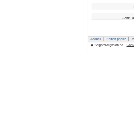
Gehitu a
Accueil
Edition papier
M
� Baigorri Argitaletxea
Cont