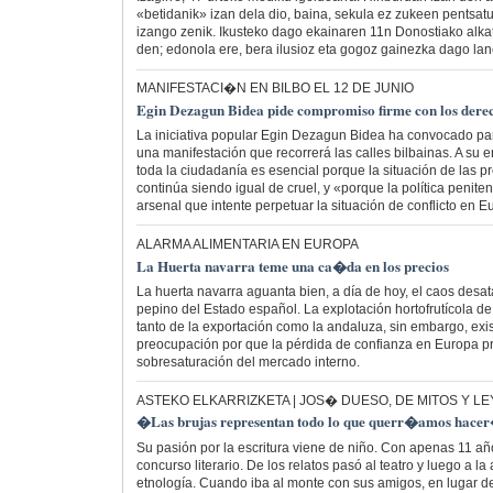
«betidanik» izan dela dio, baina, sekula ez zukeen pentsat
izango zenik. Ikusteko dago ekainaren 11n Donostiako alka
den; edonola ere, bera ilusioz eta gogoz gainezka dago la
MANIFESTACI�N EN BILBO EL 12 DE JUNIO
Egin Dezagun Bidea pide compromiso firme con los derec
La iniciativa popular Egin Dezagun Bidea ha convocado pa
una manifestación que recorrerá las calles bilbainas. A su 
toda la ciudadanía es esencial porque la situación de las pr
continúa siendo igual de cruel, y «porque la política penite
arsenal que intente perpetuar la situación de conflicto en E
ALARMA ALIMENTARIA EN EUROPA
La Huerta navarra teme una ca�da en los precios
La huerta navarra aguanta bien, a día de hoy, el caos desat
pepino del Estado español. La explotación hortofrutícola 
tanto de la exportación como la andaluza, sin embargo, ex
preocupación por que la pérdida de confianza en Europa 
sobresaturación del mercado interno.
ASTEKO ELKARRIZKETA | JOS� DUESO, DE MITOS Y L
�Las brujas representan todo lo que querr�amos hace
Su pasión por la escritura viene de niño. Con apenas 11 añ
concurso literario. De los relatos pasó al teatro y luego a la
etnología. Cuando iba al monte con sus amigos, en lugar d