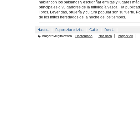
hablar con los paisanos y escudriñar ermitas y lugares mág
principales divulgadores de la mitología vasca. Ha publica
libros. Leyendas, brujería y cultura popular son su fuerte.
de los mitos heredados de la noche de los tiempos.
Hasiera
Paperezko edizioa
Gaiak
Denda
� Baigorri Argitaletxea
Harremana
Nor gara
Iragarkiak