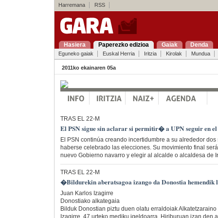
Harremana
RSS
Hasiera
Paperezko edizioa
Gaiak
Denda
Eguneko gaiak
Euskal Herria
Iritzia
Kirolak
Mundua
2011ko ekainaren 05a
TRAS EL 22-M
El PSN sigue sin aclarar si permitir� a UPN seguir en el
El PSN continúa creando incertidumbre a su alrededor do
haberse celebrado las elecciones. Su movimiento final será
nuevo Gobierno navarro y elegir al alcalde o alcaldesa de I
TRAS EL 22-M
�Bildurekin aberatsagoa izango da Donostia hemendik 
Juan Karlos Izagirre
Donostiako alkategaia
Bilduk Donostian piztu duen olatu erraldoiak Alkatetzarain
Izagirre, 47 urteko mediku igeldoarra. Hiriburuan izan den