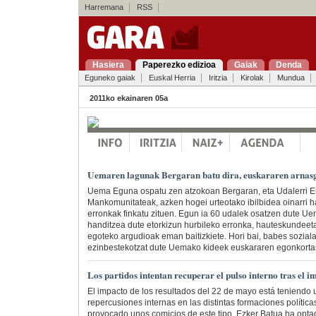
Harremana
RSS
Hasiera
Paperezko edizioa
Gaiak
Denda
Eguneko gaiak
Euskal Herria
Iritzia
Kirolak
Mundua
2011ko ekainaren 05a
Uemaren lagunak Bergaran batu dira, euskararen arnas
Uema Eguna ospatu zen atzokoan Bergaran, eta Udalerri 
Mankomunitateak, azken hogei urteotako ibilbidea oinarri h
erronkak finkatu zituen. Egun ia 60 udalek osatzen dute Ue
handitzea dute etorkizun hurbileko erronka, hauteskundeet
egoteko argudioak eman baitizkiete. Hori bai, babes soziala
ezinbestekotzat dute Uemako kideek euskararen egonkortas
Los partidos intentan recuperar el pulso interno tras el 
El impacto de los resultados del 22 de mayo está teniendo 
repercusiones internas en las distintas formaciones políti
provocado unos comicios de este tipo. Ezker Batua ha opt