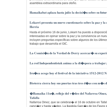
asamblea extraordinaria para otoño.
Hamaikabat aplaza hasta julio la decisi�n sobre su futu
Lokarri presenta un nuevo cuestionario sobre la paz y la
Herria
Hasta el próximo 16 de junio, Lokarri ha puesto a disposici
interesadas en opinar sobre la paz y la convivencia un nuev
incluyen preguntas específicas sobre algunos de los último
trabajo que desarrolla el GIC.
La Comisi�n de la Verdad de Derry acercar� su experi
La red Independentistak anima a la di�spora a trabajar
Iru�ea acoge hoy el festival de la iniciativa 1512-2012 
Bioterra cierra hoy sus puertas tras tres d�as con m�s d
�Hamaika 11n�, reflejo del v�deo del Nafarroa Oinez, 
Tafalla
Nafarroa Oinez, que se celebrar� el 16 de octubre en Tafall
canci�n y hasta v�deo. La Ikastola Garc�s de los Fayos 