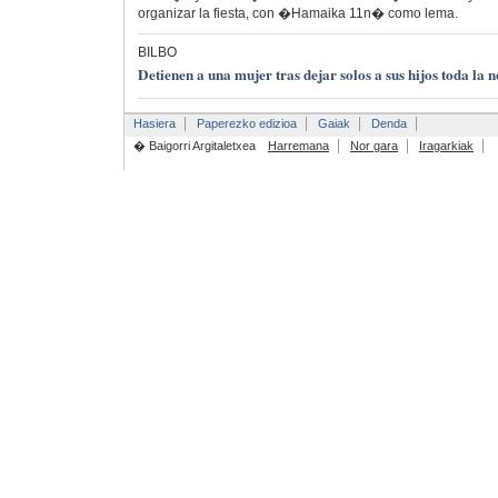
organizar la fiesta, con �Hamaika 11n� como lema.
BILBO
Detienen a una mujer tras dejar solos a sus hijos toda la 
Hasiera
Paperezko edizioa
Gaiak
Denda
� Baigorri Argitaletxea
Harremana
Nor gara
Iragarkiak