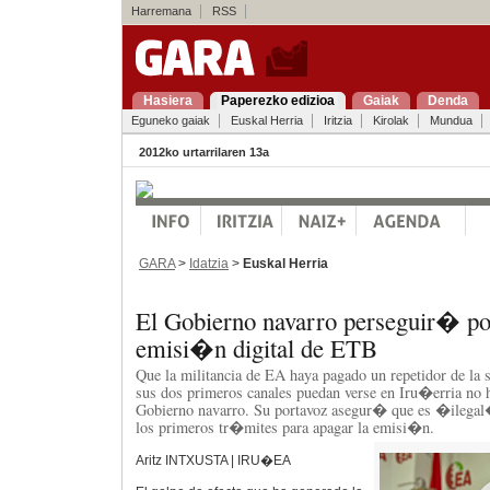
Harremana
RSS
Hasiera
Paperezko edizioa
Gaiak
Denda
Eguneko gaiak
Euskal Herria
Iritzia
Kirolak
Mundua
2012ko urtarrilaren 13a
GARA
>
Idatzia
>
Euskal Herria
El Gobierno navarro perseguir� p
emisi�n digital de ETB
Que la militancia de EA haya pagado un repetidor de la
sus dos primeros canales puedan verse en Iru�erria no 
Gobierno navarro. Su portavoz asegur� que es �ilega
los primeros tr�mites para apagar la emisi�n.
Aritz INTXUSTA | IRU�EA