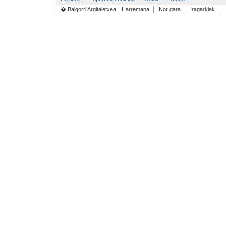
� Baigorri Argitaletxea
Harremana
Nor gara
Iragarkiak