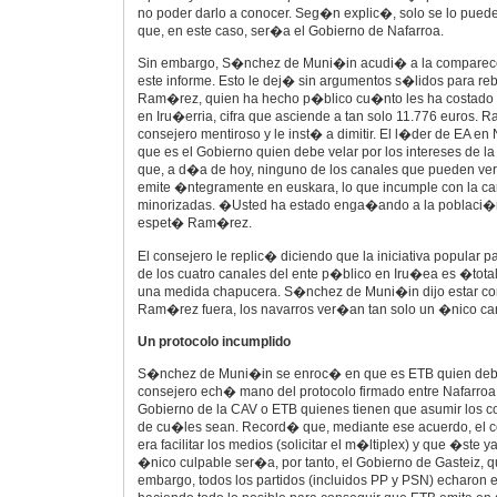
no poder darlo a conocer. Seg�n explic�, solo se lo puede
que, en este caso, ser�a el Gobierno de Nafarroa.
Sin embargo, S�nchez de Muni�in acudi� a la comparece
este informe. Esto le dej� sin argumentos s�lidos para reb
Ram�rez, quien ha hecho p�blico cu�nto les ha costado 
en Iru�erria, cifra que asciende a tan solo 11.776 euros.
consejero mentiroso y le inst� a dimitir. El l�der de EA en
que es el Gobierno quien debe velar por los intereses de 
que, a d�a de hoy, ninguno de los canales que pueden ve
emite �ntegramente en euskara, lo que incumple con la ca
minorizadas. �Usted ha estado enga�ando a la poblaci�n
espet� Ram�rez.
El consejero le replic� diciendo que la iniciativa popular 
de los cuatro canales del ente p�blico en Iru�ea es �total
una medida chapucera. S�nchez de Muni�in dijo estar con
Ram�rez fuera, los navarros ver�an tan solo un �nico ca
Un protocolo incumplido
S�nchez de Muni�in se enroc� en que es ETB quien debe 
consejero ech� mano del protocolo firmado entre Nafarroa y
Gobierno de la CAV o ETB quienes tienen que asumir los c
de cu�les sean. Record� que, mediante ese acuerdo, el 
era facilitar los medios (solicitar el m�ltiplex) y que �ste y
�nico culpable ser�a, por tanto, el Gobierno de Gasteiz, q
embargo, todos los partidos (incluidos PP y PSN) echaron 