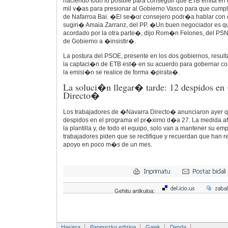
haciendo todo lo posible para conseguir que ETB emita en 
mil v�as para presionar al Gobierno Vasco para que cump
de Nafarroa Bai. �El se�or consejero podr�a hablar con
sugiri� Amaia Zarranz, del PP. �Un buen negociador es qu
acordado por la otra parte�, dijo Rom�n Felones, del PSN
de Gobierno a �insistir�.
La postura del PSOE, presente en los dos gobiernos, result
la captaci�n de ETB est� en su acuerdo para gobernar c
la emisi�n se realice de forma �pirata�.
La soluci�n llegar� tarde: 12 despidos e
Directo�
Los trabajadores de �Navarra Directo� anunciaron ayer q
despidos en el programa el pr�ximo d�a 27. La medida af
la plantilla y, de todo el equipo, solo van a mantener su e
trabajadores piden que se rectifique y recuerdan que han r
apoyo en poco m�s de un mes.
Gehitu artikuloa:
Hasiera
Paperezko edizioa
Gaiak
Denda