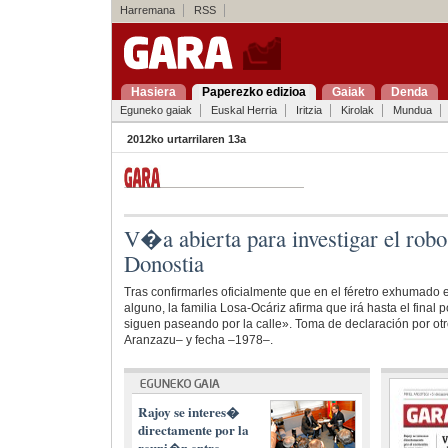
Harremana
RSS
Hasiera
Paperezko edizioa
Gaiak
Denda
Eguneko gaiak
Euskal Herria
Iritzia
Kirolak
Mundua
2012ko urtarrilaren 13a
V�a abierta para investigar el rob
Donostia
Tras confirmarles oficialmente que en el féretro exhumado 
alguno, la familia Losa-Ocáriz afirma que irá hasta el final
siguen paseando por la calle». Toma de declaración por otro
Aranzazu– y fecha –1978–.
Rajoy se interes�
directamente por la
reuni�n entre