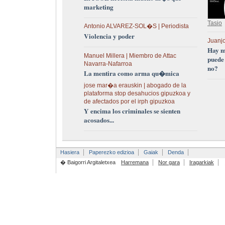
marketing
Tasio
Antonio ALVAREZ-SOL�S | Periodista
Violencia y poder
Juanjo
Hay m
Manuel Millera | Miembro de Attac
puede
Navarra-Nafarroa
no?
La mentira como arma qu�mica
jose mar�a erauskin | abogado de la
plataforma stop desahucios gipuzkoa y
de afectados por el irph gipuzkoa
Y encima los criminales se sienten
acosados...
Hasiera
Paperezko edizioa
Gaiak
Denda
� Baigorri Argitaletxea
Harremana
Nor gara
Iragarkiak