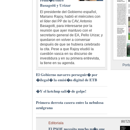
Basagoiti y Urizar
El presidente del Gobierno español,
Mariano Rajoy, habló el miércoles con
el líder del PP de la CAV, Antonio
Basagoiti, para interesarse por la
reunión que ayer mantuvo con el
secretario general de EA, Pello Urizar, y
quedaron en volver a conversar
después de que se hubiera celebrado
la cita. Pese a que Rajoy eludió la
cuestión vasca en su discurso de
investidura y en su primera entrevista,
la tiene en su agenda.
Port
El Gobierno navarro perseguir� por
�ilegal� la emisi�n digital de ETB
�Y el ketchup sali� de golpe!
Primera derrota casera entre la nebulosa
azulgrana
Editoriala
El PSOE necesita mucho m�s que