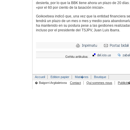
desierta, por lo que la BBK tiene ahora un plazo de 20 días
«por el 60 por ciento de la tasación inicial».
Goikoetxea indicó que, una vez que la entidad financiera se
tendrá un plazo de un mes o mes y medio para abandonar
ha mantenido en su postura pese a las gestiones realizada
incluso por el presidente del TSJPV, Juan Luis Ibarra.
Gehitu artikuloa:
Accueil
Edition papier
Mati�res
Boutique
� Baigorri Argitaletxea
Contact
Qui sommes nous
Publicit