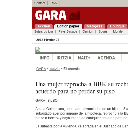
Contact
RSS
Accueil
Edition papier
Mati�res
Boutique
Sujets du jour
Pays Basque
Opinion
Sports
Monde
2012 f�vrier 04
GARA
>
Idatzia
>
Ekonomia
Una mujer reprocha a BBK su rech
acuerdo para no perder su piso
GARA | BILBO
Amaia Goikoetxea, una madre divorciada con un hijo de 5 a
subastado ayer por impago de la hipoteca, reprochó a la 
brazo a torcer» y haya impedido cualquier acuerdo para no
La subasta por la vivienda, celebrada en el Juzgado de Bar