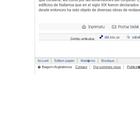
que contiene, así como por las dimensiones del conjunto. E
edificios de Nafarroa que en el siglo XIX fueron declarad
desde entonces ha sido objeto de diversas obras de restau
Gehitu artikuloa:
Accueil
Edition papier
Mati�res
Boutique
� Baigorri Argitaletxea
Contact
Qui sommes nous
Publicit