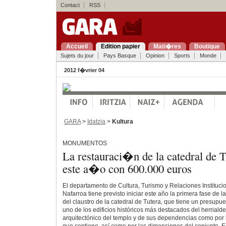
Contact
RSS
Accueil
Edition papier
Mati�res
Boutique
Sujets du jour
Pays Basque
Opinion
Sports
Monde
2012 f�vrier 04
GARA
>
Idatzia
>
Kultura
MONUMENTOS
La restauraci�n de la catedral de Tu
este a�o con 600.000 euros
El departamento de Cultura, Turismo y Relaciones Instituci
Nafarroa tiene previsto iniciar este año la primera fase de 
del claustro de la catedral de Tutera, que tiene un presupu
uno de los edificios históricos más destacados del herrialde,
arquitectónico del templo y de sus dependencias como por l